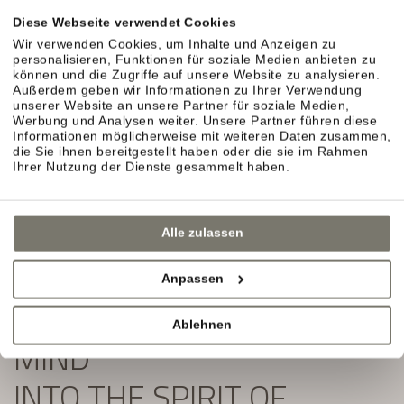
Exklusive Angebote und Aktuelles aus unserem
Diese Webseite verwendet Cookies
Weinhotel in Südtirol erwarten Sie.
Wir verwenden Cookies, um Inhalte und Anzeigen zu
personalisieren, Funktionen für soziale Medien anbieten zu
Einfach ausfüllen und Newsletter abonnieren:
können und die Zugriffe auf unsere Website zu analysieren.
Außerdem geben wir Informationen zu Ihrer Verwendung
unserer Website an unsere Partner für soziale Medien,
Werbung und Analysen weiter. Unsere Partner führen diese
Informationen möglicherweise mit weiteren Daten zusammen,
die Sie ihnen bereitgestellt haben oder die sie im Rahmen
Ihrer Nutzung der Dienste gesammelt haben.
Alle zulassen
Anpassen
SLIP YOUR BODY AND
Ablehnen
MIND
INTO THE SPIRIT OF