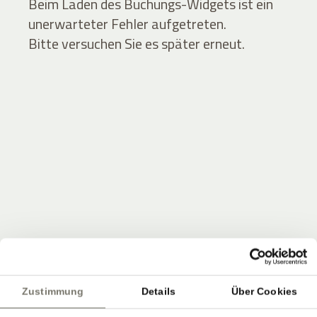
Beim Laden des Buchungs-Widgets ist ein
unerwarteter Fehler aufgetreten.
Bitte versuchen Sie es später erneut.
JOIN THE COMMUNITY
Seien Sie unter den Ersten, die Neuigkeiten vom
Zustimmung
Details
Über Cookies
Stroblhof erfahren.