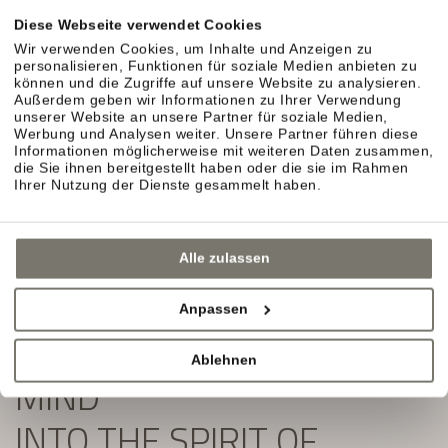
Exklusive Angebote und Aktuelles aus unserem
Diese Webseite verwendet Cookies
Weinhotel in Südtirol erwarten Sie.
Wir verwenden Cookies, um Inhalte und Anzeigen zu
personalisieren, Funktionen für soziale Medien anbieten zu
Einfach ausfüllen und Newsletter abonnieren:
können und die Zugriffe auf unsere Website zu analysieren.
Außerdem geben wir Informationen zu Ihrer Verwendung
unserer Website an unsere Partner für soziale Medien,
Werbung und Analysen weiter. Unsere Partner führen diese
Informationen möglicherweise mit weiteren Daten zusammen,
die Sie ihnen bereitgestellt haben oder die sie im Rahmen
Ihrer Nutzung der Dienste gesammelt haben.
Alle zulassen
Anpassen
SLIP YOUR BODY AND
Ablehnen
MIND
INTO THE SPIRIT OF