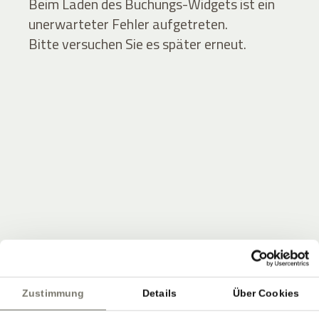
Beim Laden des Buchungs-Widgets ist ein
unerwarteter Fehler aufgetreten.
Bitte versuchen Sie es später erneut.
JOIN THE COMMUNITY
Seien Sie unter den Ersten, die Neuigkeiten vom
Zustimmung
Details
Über Cookies
Stroblhof erfahren.