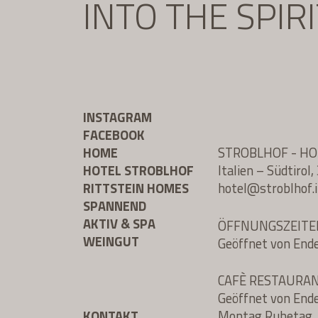
INTO THE SPIR
INSTAGRAM
FACEBOOK
HOME
STROBLHOF - H
HOTEL STROBLHOF
Italien – Südtiro
RITTSTEIN HOMES
hotel@
stroblhof.i
SPANNEND
AKTIV & SPA
ÖFFNUNGSZEITE
WEINGUT
Geöffnet von End
CAFÈ RESTAURA
Geöffnet von End
KONTAKT
Montag Ruhetag