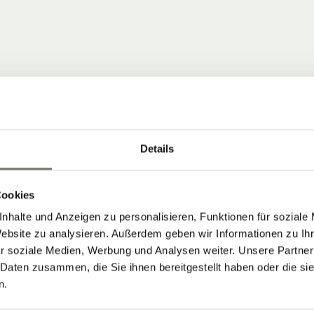
Details
 COMMUNITY
Cookies
nhalte und Anzeigen zu personalisieren, Funktionen für soziale
ten, die Neuigkeiten vom Stroblhof
Website zu analysieren. Außerdem geben wir Informationen zu I
r soziale Medien, Werbung und Analysen weiter. Unsere Partner
 Daten zusammen, die Sie ihnen bereitgestellt haben oder die s
 Aktuelles aus unserem Weinhotel in
n.