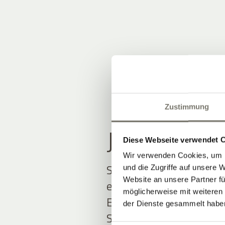
Zustimmung
JOIN THE
Diese Webseite verwendet 
Wir verwenden Cookies, um I
Seien Sie unter den Ers
und die Zugriffe auf unsere 
Website an unsere Partner fü
erfahren.
möglicherweise mit weiteren
Exklusive Angebote und
der Dienste gesammelt habe
Südtirol erwarten Sie.