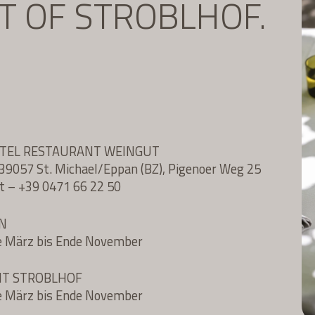
IT OF STROBLHOF.
OTEL RESTAURANT WEINGUT
l, 39057 St. Michael/Eppan (BZ), Pigenoer Weg 25
t
–
+39 0471 66 22 50
N
e März bis Ende November
NT STROBLHOF
e März bis Ende November