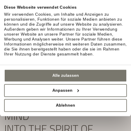
Exklusive Angebote und Aktuelles aus unserem
Diese Webseite verwendet Cookies
Weinhotel in Südtirol erwarten Sie.
Wir verwenden Cookies, um Inhalte und Anzeigen zu
personalisieren, Funktionen für soziale Medien anbieten zu
Einfach ausfüllen und Newsletter abonnieren:
können und die Zugriffe auf unsere Website zu analysieren.
Außerdem geben wir Informationen zu Ihrer Verwendung
unserer Website an unsere Partner für soziale Medien,
Werbung und Analysen weiter. Unsere Partner führen diese
Informationen möglicherweise mit weiteren Daten zusammen,
die Sie ihnen bereitgestellt haben oder die sie im Rahmen
Ihrer Nutzung der Dienste gesammelt haben.
Alle zulassen
Anpassen
SLIP YOUR BODY AND
Ablehnen
MIND
INTO THE SPIRIT OF