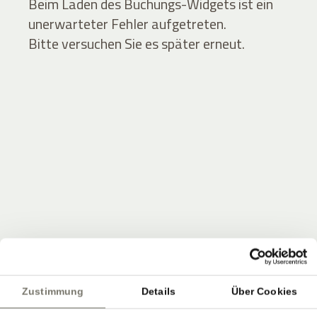
Beim Laden des Buchungs-Widgets ist ein
unerwarteter Fehler aufgetreten.
Bitte versuchen Sie es später erneut.
JOIN THE COMMUNITY
Seien Sie unter den Ersten, die Neuigkeiten vom
Zustimmung
Details
Über Cookies
Stroblhof erfahren.