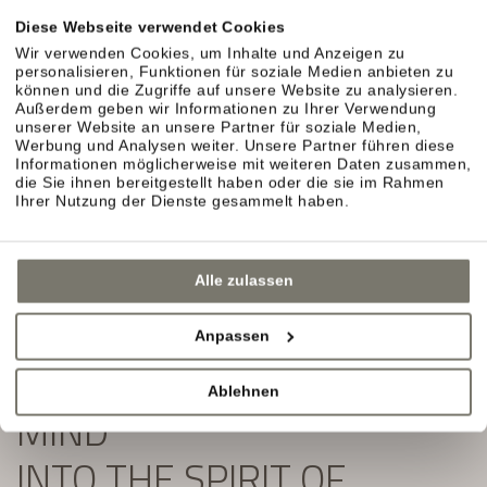
Exklusive Angebote und Aktuelles aus unserem
Diese Webseite verwendet Cookies
Weinhotel in Südtirol erwarten Sie.
Wir verwenden Cookies, um Inhalte und Anzeigen zu
personalisieren, Funktionen für soziale Medien anbieten zu
Einfach ausfüllen und Newsletter abonnieren:
können und die Zugriffe auf unsere Website zu analysieren.
Außerdem geben wir Informationen zu Ihrer Verwendung
unserer Website an unsere Partner für soziale Medien,
Werbung und Analysen weiter. Unsere Partner führen diese
Informationen möglicherweise mit weiteren Daten zusammen,
die Sie ihnen bereitgestellt haben oder die sie im Rahmen
Ihrer Nutzung der Dienste gesammelt haben.
Alle zulassen
Anpassen
SLIP YOUR BODY AND
Ablehnen
MIND
INTO THE SPIRIT OF