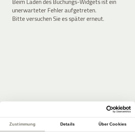
Beim Laden des Buchungs-Widgets ist ein
unerwarteter Fehler aufgetreten.
Bitte versuchen Sie es später erneut.
JOIN THE COMMUNITY
Seien Sie unter den Ersten, die Neuigkeiten vom
Zustimmung
Details
Über Cookies
Stroblhof erfahren.