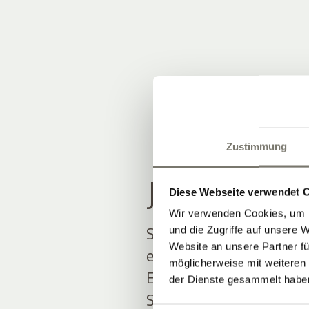
Zustimmung
JOIN THE
Diese Webseite verwendet 
Wir verwenden Cookies, um I
Seien Sie unter den Ers
und die Zugriffe auf unsere 
Website an unsere Partner fü
erfahren.
möglicherweise mit weiteren
Exklusive Angebote und
der Dienste gesammelt habe
Südtirol erwarten Sie.