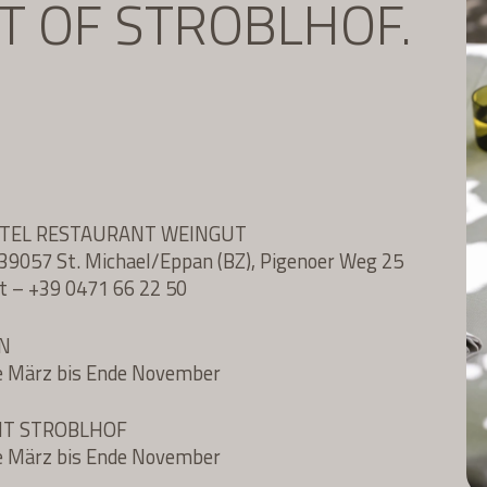
IT OF STROBLHOF.
OTEL RESTAURANT WEINGUT
l, 39057 St. Michael/Eppan (BZ), Pigenoer Weg 25
t
–
+39 0471 66 22 50
N
e März bis Ende November
NT STROBLHOF
e März bis Ende November