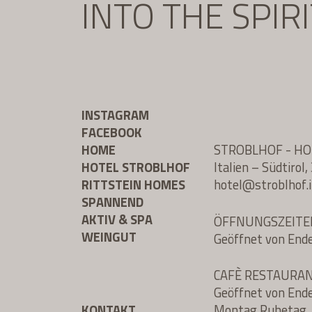
INTO THE SPIR
INSTAGRAM
FACEBOOK
HOME
STROBLHOF - H
HOTEL STROBLHOF
Italien – Südtiro
RITTSTEIN HOMES
hotel@
stroblhof.i
SPANNEND
AKTIV & SPA
ÖFFNUNGSZEITE
WEINGUT
Geöffnet von End
CAFÈ RESTAURA
Geöffnet von End
KONTAKT
Montag Ruhetag