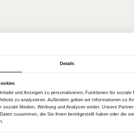
Details
 COMMUNITY
Cookies
nhalte und Anzeigen zu personalisieren, Funktionen für soziale
ten, die Neuigkeiten vom Stroblhof
Website zu analysieren. Außerdem geben wir Informationen zu I
r soziale Medien, Werbung und Analysen weiter. Unsere Partner
 Daten zusammen, die Sie ihnen bereitgestellt haben oder die s
 Aktuelles aus unserem Weinhotel in
n.