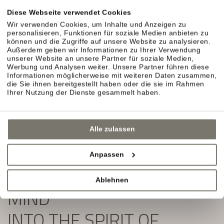
Exklusive Angebote und Aktuelles aus unserem
Diese Webseite verwendet Cookies
Weinhotel in Südtirol erwarten Sie.
Wir verwenden Cookies, um Inhalte und Anzeigen zu
personalisieren, Funktionen für soziale Medien anbieten zu
Einfach ausfüllen und Newsletter abonnieren:
können und die Zugriffe auf unsere Website zu analysieren.
Außerdem geben wir Informationen zu Ihrer Verwendung
unserer Website an unsere Partner für soziale Medien,
Werbung und Analysen weiter. Unsere Partner führen diese
Informationen möglicherweise mit weiteren Daten zusammen,
die Sie ihnen bereitgestellt haben oder die sie im Rahmen
Ihrer Nutzung der Dienste gesammelt haben.
Alle zulassen
Anpassen
SLIP YOUR BODY AND
Ablehnen
MIND
INTO THE SPIRIT OF