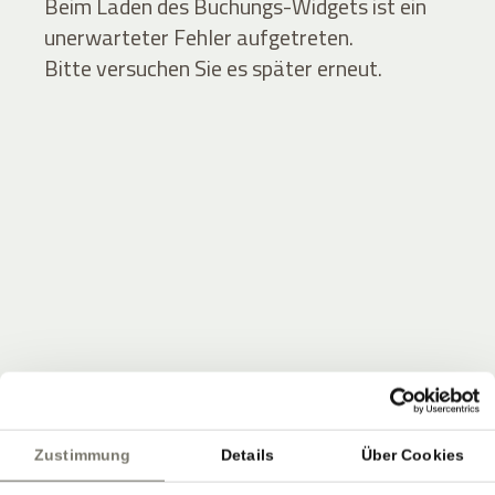
Beim Laden des Buchungs-Widgets ist ein
unerwarteter Fehler aufgetreten.
Bitte versuchen Sie es später erneut.
JOIN THE COMMUNITY
Seien Sie unter den Ersten, die Neuigkeiten vom
Zustimmung
Details
Über Cookies
Stroblhof erfahren.