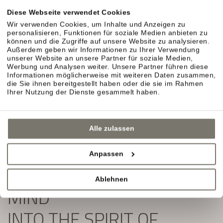
Exklusive Angebote und Aktuelles aus unserem
Diese Webseite verwendet Cookies
Weinhotel in Südtirol erwarten Sie.
Wir verwenden Cookies, um Inhalte und Anzeigen zu
personalisieren, Funktionen für soziale Medien anbieten zu
Einfach ausfüllen und Newsletter abonnieren:
können und die Zugriffe auf unsere Website zu analysieren.
Außerdem geben wir Informationen zu Ihrer Verwendung
unserer Website an unsere Partner für soziale Medien,
Werbung und Analysen weiter. Unsere Partner führen diese
Informationen möglicherweise mit weiteren Daten zusammen,
die Sie ihnen bereitgestellt haben oder die sie im Rahmen
Ihrer Nutzung der Dienste gesammelt haben.
Alle zulassen
Anpassen
SLIP YOUR BODY AND
Ablehnen
MIND
INTO THE SPIRIT OF