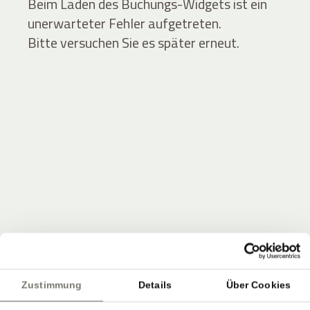
Beim Laden des Buchungs-Widgets ist ein
unerwarteter Fehler aufgetreten.
Bitte versuchen Sie es später erneut.
JOIN THE COMMUNITY
Seien Sie unter den Ersten, die Neuigkeiten vom
Zustimmung
Details
Über Cookies
Stroblhof erfahren.