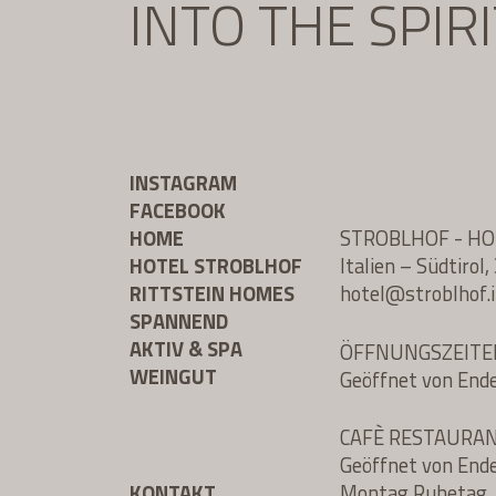
INTO THE SPIR
INSTAGRAM
FACEBOOK
HOME
STROBLHOF - H
HOTEL STROBLHOF
Italien – Südtiro
RITTSTEIN HOMES
hotel@
stroblhof.i
SPANNEND
AKTIV & SPA
ÖFFNUNGSZEITE
WEINGUT
Geöffnet von End
CAFÈ RESTAURA
Geöffnet von End
KONTAKT
Montag Ruhetag