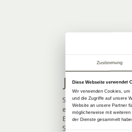
Zustimmung
JOIN THE
Diese Webseite verwendet 
Wir verwenden Cookies, um I
Seien Sie unter den Ers
und die Zugriffe auf unsere 
Website an unsere Partner fü
erfahren.
möglicherweise mit weiteren
Exklusive Angebote und
der Dienste gesammelt habe
Südtirol erwarten Sie.