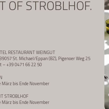
IT OF STROBLHOF.
OTEL RESTAURANT WEINGUT
l, 39057 St. Michael/Eppan (BZ), Pigenoer Weg 25
t
–
+39 0471 66 22 50
N
e März bis Ende November
NT STROBLHOF
e März bis Ende November