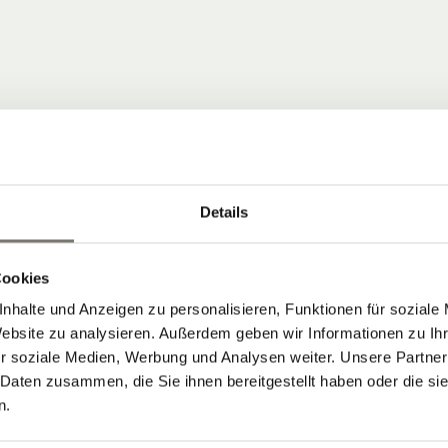
Details
 COMMUNITY
Cookies
nhalte und Anzeigen zu personalisieren, Funktionen für soziale
ten, die Neuigkeiten vom Stroblhof
Website zu analysieren. Außerdem geben wir Informationen zu I
r soziale Medien, Werbung und Analysen weiter. Unsere Partner
 Daten zusammen, die Sie ihnen bereitgestellt haben oder die s
 Aktuelles aus unserem Weinhotel in
n.