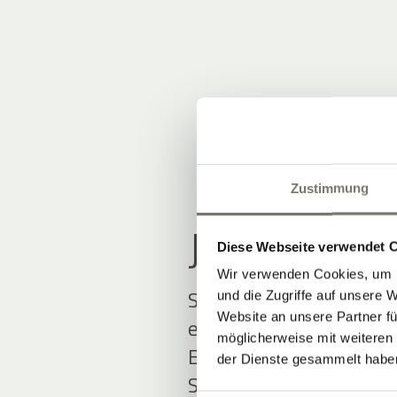
Zustimmung
JOIN THE
Diese Webseite verwendet 
Wir verwenden Cookies, um I
Seien Sie unter den Ers
und die Zugriffe auf unsere 
Website an unsere Partner fü
erfahren.
möglicherweise mit weiteren
Exklusive Angebote und
der Dienste gesammelt habe
Südtirol erwarten Sie.