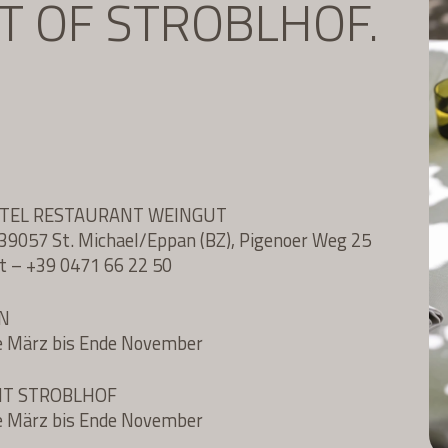
IT OF STROBLHOF.
OTEL RESTAURANT WEINGUT
l, 39057 St. Michael/Eppan (BZ), Pigenoer Weg 25
t
–
+39 0471 66 22 50
N
e März bis Ende November
NT STROBLHOF
e März bis Ende November