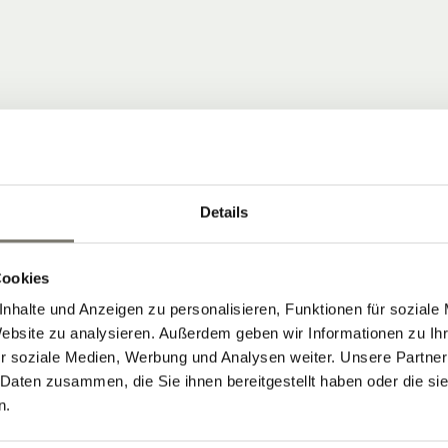
Details
 COMMUNITY
Cookies
nhalte und Anzeigen zu personalisieren, Funktionen für soziale
ten, die Neuigkeiten vom Stroblhof
Website zu analysieren. Außerdem geben wir Informationen zu I
r soziale Medien, Werbung und Analysen weiter. Unsere Partner
 Daten zusammen, die Sie ihnen bereitgestellt haben oder die s
 Aktuelles aus unserem Weinhotel in
n.