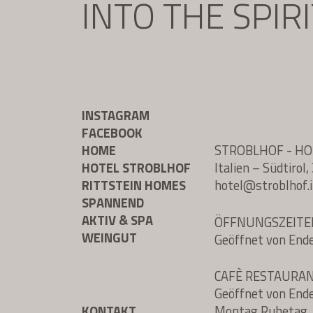
INTO THE SPIR
INSTAGRAM
FACEBOOK
HOME
STROBLHOF - H
HOTEL STROBLHOF
Italien – Südtiro
RITTSTEIN HOMES
hotel@
stroblhof.i
SPANNEND
AKTIV & SPA
ÖFFNUNGSZEITE
WEINGUT
Geöffnet von End
CAFÈ RESTAURA
Geöffnet von End
KONTAKT
Montag Ruhetag