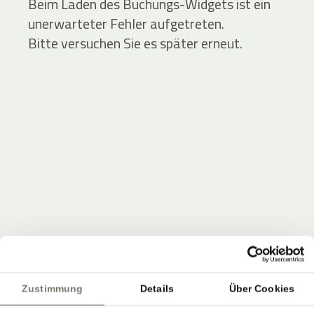
Beim Laden des Buchungs-Widgets ist ein
unerwarteter Fehler aufgetreten.
Bitte versuchen Sie es später erneut.
JOIN THE COMMUNITY
Seien Sie unter den Ersten, die Neuigkeiten vom
Zustimmung
Details
Über Cookies
Stroblhof erfahren.