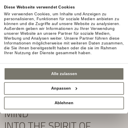
Exklusive Angebote und Aktuelles aus unserem
Diese Webseite verwendet Cookies
Weinhotel in Südtirol erwarten Sie.
Wir verwenden Cookies, um Inhalte und Anzeigen zu
personalisieren, Funktionen für soziale Medien anbieten zu
Einfach ausfüllen und Newsletter abonnieren:
können und die Zugriffe auf unsere Website zu analysieren.
Außerdem geben wir Informationen zu Ihrer Verwendung
unserer Website an unsere Partner für soziale Medien,
Werbung und Analysen weiter. Unsere Partner führen diese
Informationen möglicherweise mit weiteren Daten zusammen,
die Sie ihnen bereitgestellt haben oder die sie im Rahmen
Ihrer Nutzung der Dienste gesammelt haben.
Alle zulassen
Anpassen
SLIP YOUR BODY AND
Ablehnen
MIND
INTO THE SPIRIT OF