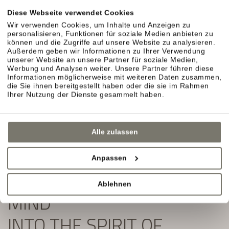
Exklusive Angebote und Aktuelles aus unserem
Diese Webseite verwendet Cookies
Weinhotel in Südtirol erwarten Sie.
Wir verwenden Cookies, um Inhalte und Anzeigen zu
personalisieren, Funktionen für soziale Medien anbieten zu
Einfach ausfüllen und Newsletter abonnieren:
können und die Zugriffe auf unsere Website zu analysieren.
Außerdem geben wir Informationen zu Ihrer Verwendung
unserer Website an unsere Partner für soziale Medien,
Werbung und Analysen weiter. Unsere Partner führen diese
Informationen möglicherweise mit weiteren Daten zusammen,
die Sie ihnen bereitgestellt haben oder die sie im Rahmen
Ihrer Nutzung der Dienste gesammelt haben.
Alle zulassen
Anpassen
SLIP YOUR BODY AND
Ablehnen
MIND
INTO THE SPIRIT OF