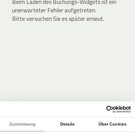
Beim Laden des Buchungs-Widgets ist ein
unerwarteter Fehler aufgetreten.
Bitte versuchen Sie es später erneut.
JOIN THE COMMUNITY
Seien Sie unter den Ersten, die Neuigkeiten vom
Zustimmung
Details
Über Cookies
Stroblhof erfahren.