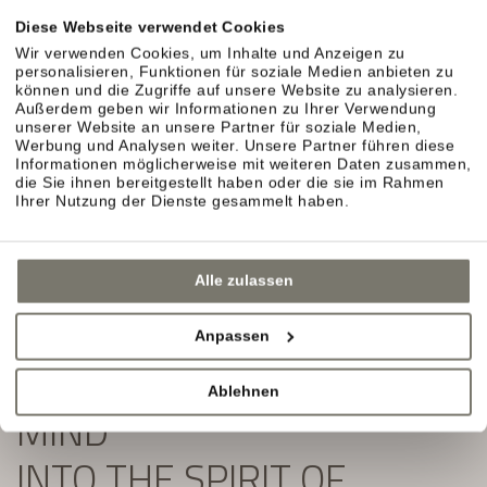
Exklusive Angebote und Aktuelles aus unserem
Diese Webseite verwendet Cookies
Weinhotel in Südtirol erwarten Sie.
Wir verwenden Cookies, um Inhalte und Anzeigen zu
personalisieren, Funktionen für soziale Medien anbieten zu
Einfach ausfüllen und Newsletter abonnieren:
können und die Zugriffe auf unsere Website zu analysieren.
Außerdem geben wir Informationen zu Ihrer Verwendung
unserer Website an unsere Partner für soziale Medien,
Werbung und Analysen weiter. Unsere Partner führen diese
Informationen möglicherweise mit weiteren Daten zusammen,
die Sie ihnen bereitgestellt haben oder die sie im Rahmen
Ihrer Nutzung der Dienste gesammelt haben.
Alle zulassen
Anpassen
SLIP YOUR BODY AND
Ablehnen
MIND
INTO THE SPIRIT OF