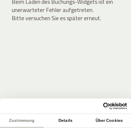
Beim Laden des Buchungs-Widgets ist ein
unerwarteter Fehler aufgetreten.
Bitte versuchen Sie es später erneut.
JOIN THE COMMUNITY
Seien Sie unter den Ersten, die Neuigkeiten vom
Zustimmung
Details
Über Cookies
Stroblhof erfahren.