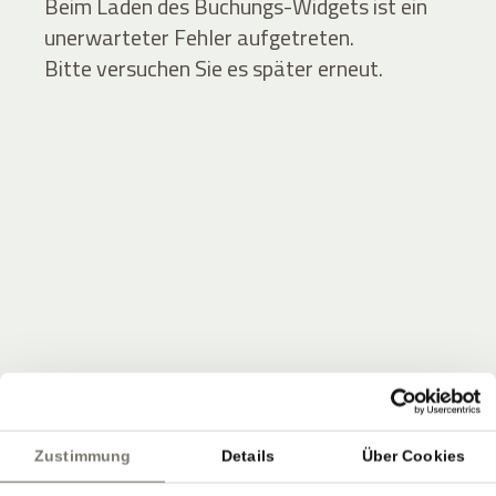
Beim Laden des Buchungs-Widgets ist ein
unerwarteter Fehler aufgetreten.
Bitte versuchen Sie es später erneut.
JOIN THE COMMUNITY
Seien Sie unter den Ersten, die Neuigkeiten vom
Zustimmung
Details
Über Cookies
Stroblhof erfahren.