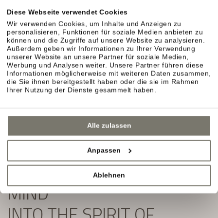
Exklusive Angebote und Aktuelles aus unserem
Diese Webseite verwendet Cookies
Weinhotel in Südtirol erwarten Sie.
Wir verwenden Cookies, um Inhalte und Anzeigen zu
personalisieren, Funktionen für soziale Medien anbieten zu
Einfach ausfüllen und Newsletter abonnieren:
können und die Zugriffe auf unsere Website zu analysieren.
Außerdem geben wir Informationen zu Ihrer Verwendung
unserer Website an unsere Partner für soziale Medien,
Werbung und Analysen weiter. Unsere Partner führen diese
Informationen möglicherweise mit weiteren Daten zusammen,
die Sie ihnen bereitgestellt haben oder die sie im Rahmen
Ihrer Nutzung der Dienste gesammelt haben.
Alle zulassen
Anpassen
SLIP YOUR BODY AND
Ablehnen
MIND
INTO THE SPIRIT OF