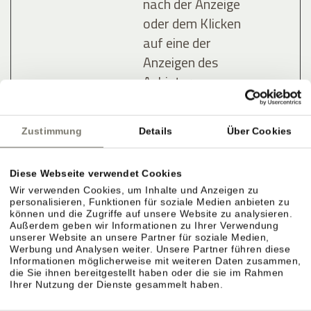
nach der Anzeige
oder dem Klicken
auf eine der
Anzeigen des
Anbieters zu
registrieren und
zu melden, mit
Zustimmung
Details
Über Cookies
dem Zweck der
Messung der
Diese Webseite verwendet Cookies
Wirksamkeit
Wir verwenden Cookies, um Inhalte und Anzeigen zu
einer Werbung
personalisieren, Funktionen für soziale Medien anbieten zu
und der Anzeige
können und die Zugriffe auf unsere Website zu analysieren.
Außerdem geben wir Informationen zu Ihrer Verwendung
zielgerichteter
unserer Website an unsere Partner für soziale Medien,
Werbung und Analysen weiter. Unsere Partner führen diese
Werbung für den
Informationen möglicherweise mit weiteren Daten zusammen,
Benutzer.
die Sie ihnen bereitgestellt haben oder die sie im Rahmen
Ihrer Nutzung der Dienste gesammelt haben.
lastExter
Meta
Ermittelt, wie der
Bestä