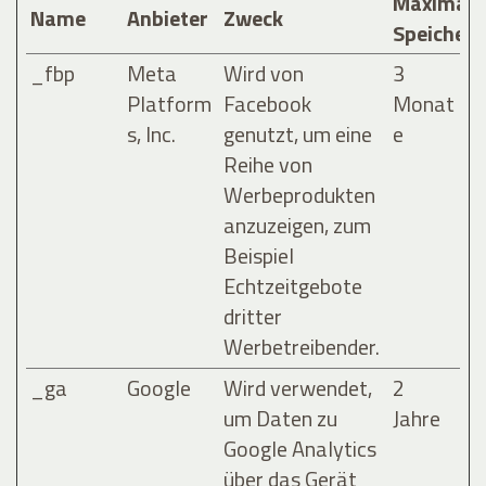
Maximale
Name
Anbieter
Zweck
Speicher
_fbp
Meta
Wird von
3
Platform
Facebook
Monat
s, Inc.
genutzt, um eine
e
Reihe von
Werbeprodukten
anzuzeigen, zum
Beispiel
Echtzeitgebote
dritter
Werbetreibender.
_ga
Google
Wird verwendet,
2
um Daten zu
Jahre
Google Analytics
über das Gerät