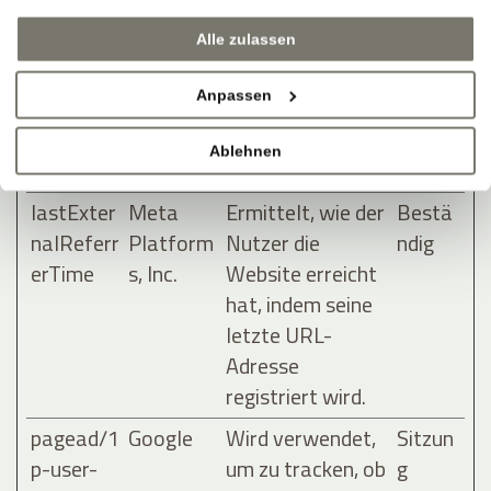
nalReferr
Platform
Nutzer die
ndig
Alle zulassen
er
s, Inc.
Website erreicht
hat, indem seine
Anpassen
letzte URL-
Adresse
Ablehnen
registriert wird.
lastExter
Meta
Ermittelt, wie der
Bestä
nalReferr
Platform
Nutzer die
ndig
erTime
s, Inc.
Website erreicht
hat, indem seine
letzte URL-
Adresse
registriert wird.
pagead/1
Google
Wird verwendet,
Sitzun
p-user-
um zu tracken, ob
g