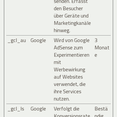
senden. Erfasst
den Besucher
über Geräte und
Marketingkanäle
hinweg.
_gcl_au
Google
Wird von Google
3
AdSense zum
Monat
Experimentieren
e
mit
Werbewirkung
auf Websites
verwendet, die
ihre Services
nutzen.
_gcl_ls
Google
Verfolgt die
Bestä
Konversionsrate
ndig