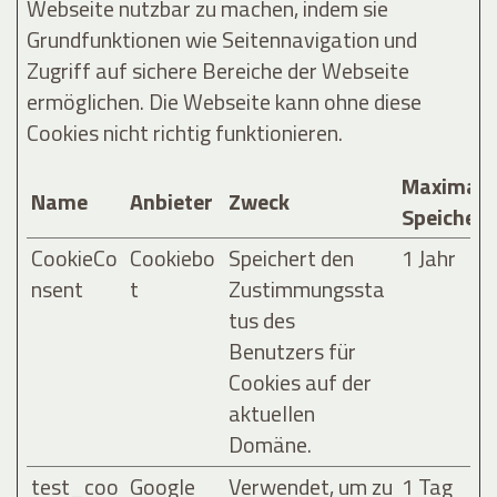
Webseite nutzbar zu machen, indem sie
Grundfunktionen wie Seitennavigation und
Zugriff auf sichere Bereiche der Webseite
ermöglichen. Die Webseite kann ohne diese
Cookies nicht richtig funktionieren.
Maximale
Name
Anbieter
Zweck
Speicher
CookieCo
Cookiebo
Speichert den
1 Jahr
nsent
t
Zustimmungssta
tus des
Benutzers für
Cookies auf der
aktuellen
Domäne.
test_coo
Google
Verwendet, um zu
1 Tag