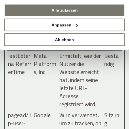
nalReferr
Platform
Nutzer die
ndig
Alle zulassen
er
s, Inc.
Website erreicht
hat, indem seine
Anpassen
letzte URL-
Adresse
Ablehnen
registriert wird.
lastExter
Meta
Ermittelt, wie der
Bestä
nalReferr
Platform
Nutzer die
ndig
erTime
s, Inc.
Website erreicht
hat, indem seine
letzte URL-
Adresse
registriert wird.
pagead/1
Google
Wird verwendet,
Sitzun
p-user-
um zu tracken, ob
g