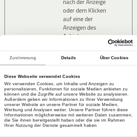
nach der Anzeige
oder dem Klicken
auf eine der
Anzeigen des
Anbieters zu
registrieren und
zu melden, mit
Zustimmung
Details
Über Cookies
dem Zweck der
Messung der
Diese Webseite verwendet Cookies
Wirksamkeit
Wir verwenden Cookies, um Inhalte und Anzeigen zu
einer Werbung
personalisieren, Funktionen für soziale Medien anbieten zu
und der Anzeige
können und die Zugriffe auf unsere Website zu analysieren.
Außerdem geben wir Informationen zu Ihrer Verwendung
zielgerichteter
unserer Website an unsere Partner für soziale Medien,
Werbung und Analysen weiter. Unsere Partner führen diese
Werbung für den
Informationen möglicherweise mit weiteren Daten zusammen,
Benutzer.
die Sie ihnen bereitgestellt haben oder die sie im Rahmen
Ihrer Nutzung der Dienste gesammelt haben.
lastExter
Meta
Ermittelt, wie der
Bestä