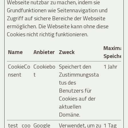
Webseite nutzbar zu machen, indem sie
Grundfunktionen wie Seitennavigation und
Zugriff auf sichere Bereiche der Webseite
ermöglichen. Die Webseite kann ohne diese
Cookies nicht richtig funktionieren.
Maximale
Name
Anbieter
Zweck
Speicher
CookieCo
Cookiebo
Speichert den
1 Jahr
nsent
t
Zustimmungssta
tus des
Benutzers für
Cookies auf der
aktuellen
Domäne.
test_coo
Google
Verwendet, um zu
1 Tag