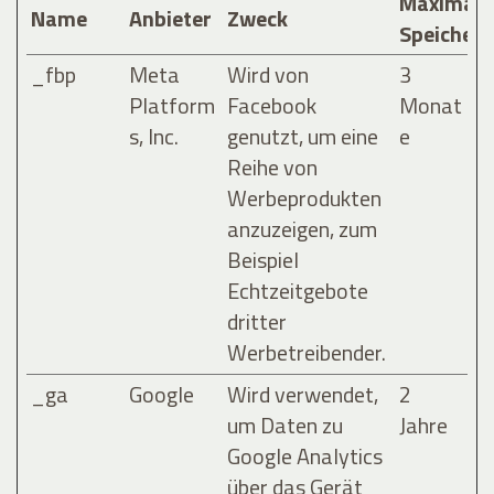
Maximale
Name
Anbieter
Zweck
Speicher
_fbp
Meta
Wird von
3
Platform
Facebook
Monat
s, Inc.
genutzt, um eine
e
Reihe von
Werbeprodukten
anzuzeigen, zum
Beispiel
Echtzeitgebote
dritter
Werbetreibender.
_ga
Google
Wird verwendet,
2
um Daten zu
Jahre
Google Analytics
über das Gerät