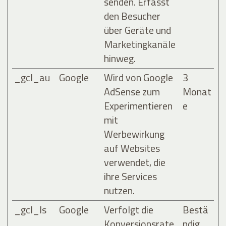
senden. Erfasst
den Besucher
über Geräte und
Marketingkanäle
hinweg.
_gcl_au
Google
Wird von Google
3
AdSense zum
Monat
Experimentieren
e
mit
Werbewirkung
auf Websites
verwendet, die
ihre Services
nutzen.
_gcl_ls
Google
Verfolgt die
Bestä
Konversionsrate
ndig