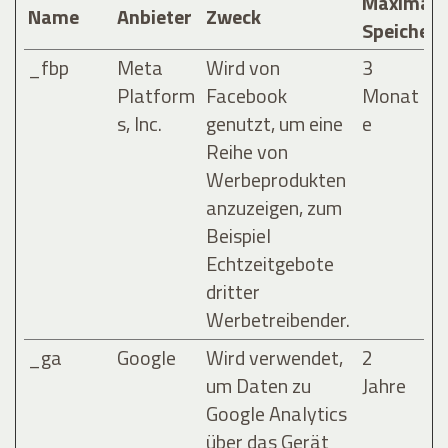
Maximale
Name
Anbieter
Zweck
Speicher
_fbp
Meta
Wird von
3
Platform
Facebook
Monat
s, Inc.
genutzt, um eine
e
Reihe von
Werbeprodukten
anzuzeigen, zum
Beispiel
Echtzeitgebote
dritter
Werbetreibender.
_ga
Google
Wird verwendet,
2
um Daten zu
Jahre
Google Analytics
über das Gerät