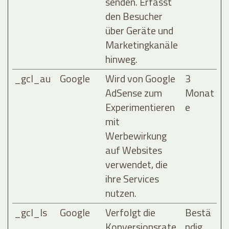
senden. Erfasst
den Besucher
über Geräte und
Marketingkanäle
hinweg.
_gcl_au
Google
Wird von Google
3
AdSense zum
Monat
Experimentieren
e
mit
Werbewirkung
auf Websites
verwendet, die
ihre Services
nutzen.
_gcl_ls
Google
Verfolgt die
Bestä
Konversionsrate
ndig