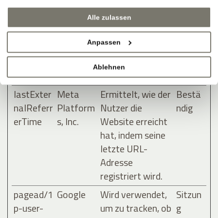
nalReferr
Platform
Nutzer die
ndig
Alle zulassen
er
s, Inc.
Website erreicht
hat, indem seine
Anpassen
letzte URL-
Adresse
Ablehnen
registriert wird.
lastExter
Meta
Ermittelt, wie der
Bestä
nalReferr
Platform
Nutzer die
ndig
erTime
s, Inc.
Website erreicht
hat, indem seine
letzte URL-
Adresse
registriert wird.
pagead/1
Google
Wird verwendet,
Sitzun
p-user-
um zu tracken, ob
g