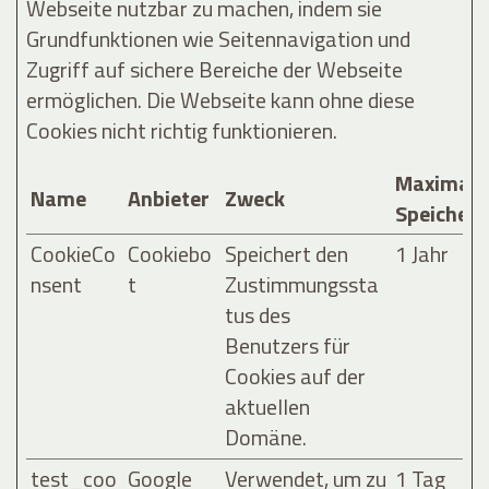
Webseite nutzbar zu machen, indem sie
Grundfunktionen wie Seitennavigation und
Zugriff auf sichere Bereiche der Webseite
ermöglichen. Die Webseite kann ohne diese
Cookies nicht richtig funktionieren.
Maximale
Name
Anbieter
Zweck
Speicher
CookieCo
Cookiebo
Speichert den
1 Jahr
nsent
t
Zustimmungssta
tus des
Benutzers für
Cookies auf der
aktuellen
Domäne.
test_coo
Google
Verwendet, um zu
1 Tag