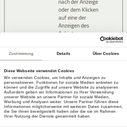
nach der Anzeige
oder dem Klicken
auf eine der
Anzeigen des
Anbieters zu
registrieren und
zu melden, mit
Zustimmung
Details
Über Cookies
dem Zweck der
Messung der
Diese Webseite verwendet Cookies
Wirksamkeit
Wir verwenden Cookies, um Inhalte und Anzeigen zu
einer Werbung
personalisieren, Funktionen für soziale Medien anbieten zu
und der Anzeige
können und die Zugriffe auf unsere Website zu analysieren.
Außerdem geben wir Informationen zu Ihrer Verwendung
zielgerichteter
unserer Website an unsere Partner für soziale Medien,
Werbung und Analysen weiter. Unsere Partner führen diese
Werbung für den
Informationen möglicherweise mit weiteren Daten zusammen,
Benutzer.
die Sie ihnen bereitgestellt haben oder die sie im Rahmen
Ihrer Nutzung der Dienste gesammelt haben.
lastExter
Meta
Ermittelt, wie der
Bestä