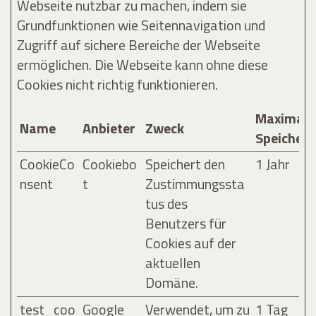
Webseite nutzbar zu machen, indem sie
Grundfunktionen wie Seitennavigation und
Zugriff auf sichere Bereiche der Webseite
ermöglichen. Die Webseite kann ohne diese
Cookies nicht richtig funktionieren.
Maximale
Name
Anbieter
Zweck
Speicher
CookieCo
Cookiebo
Speichert den
1 Jahr
nsent
t
Zustimmungssta
tus des
Benutzers für
Cookies auf der
aktuellen
Domäne.
test_coo
Google
Verwendet, um zu
1 Tag