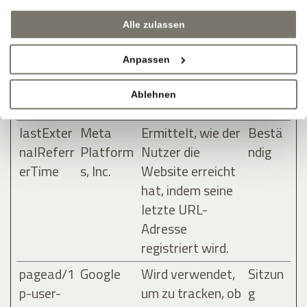
nalReferr
Platform
Nutzer die
ndig
Alle zulassen
er
s, Inc.
Website erreicht
hat, indem seine
Anpassen
letzte URL-
Adresse
Ablehnen
registriert wird.
lastExter
Meta
Ermittelt, wie der
Bestä
nalReferr
Platform
Nutzer die
ndig
erTime
s, Inc.
Website erreicht
hat, indem seine
letzte URL-
Adresse
registriert wird.
pagead/1
Google
Wird verwendet,
Sitzun
p-user-
um zu tracken, ob
g