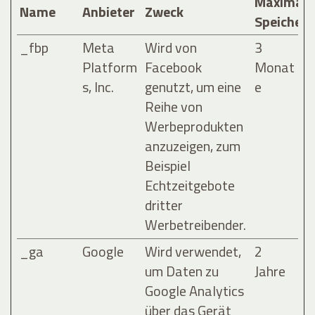
Maximale
Name
Anbieter
Zweck
Speicher
_fbp
Meta
Wird von
3
Platform
Facebook
Monat
s, Inc.
genutzt, um eine
e
Reihe von
Werbeprodukten
anzuzeigen, zum
Beispiel
Echtzeitgebote
dritter
Werbetreibender.
_ga
Google
Wird verwendet,
2
um Daten zu
Jahre
Google Analytics
über das Gerät