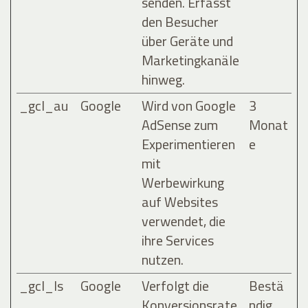
senden. Erfasst
den Besucher
über Geräte und
Marketingkanäle
hinweg.
_gcl_au
Google
Wird von Google
3
AdSense zum
Monat
Experimentieren
e
mit
Werbewirkung
auf Websites
verwendet, die
ihre Services
nutzen.
_gcl_ls
Google
Verfolgt die
Bestä
Konversionsrate
ndig