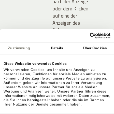
nach der Anzeige
oder dem Klicken
auf eine der
Anzeigen des
Anbieters zu
registrieren und
zu melden, mit
Zustimmung
Details
Über Cookies
dem Zweck der
Messung der
Diese Webseite verwendet Cookies
Wirksamkeit
Wir verwenden Cookies, um Inhalte und Anzeigen zu
einer Werbung
personalisieren, Funktionen für soziale Medien anbieten zu
und der Anzeige
können und die Zugriffe auf unsere Website zu analysieren.
Außerdem geben wir Informationen zu Ihrer Verwendung
zielgerichteter
unserer Website an unsere Partner für soziale Medien,
Werbung und Analysen weiter. Unsere Partner führen diese
Werbung für den
Informationen möglicherweise mit weiteren Daten zusammen,
Benutzer.
die Sie ihnen bereitgestellt haben oder die sie im Rahmen
Ihrer Nutzung der Dienste gesammelt haben.
lastExter
Meta
Ermittelt, wie der
Bestä