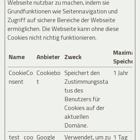
Webseite nutzbar zu machen, indem sie
Grundfunktionen wie Seitennavigation und
Zugriff auf sichere Bereiche der Webseite
ermöglichen. Die Webseite kann ohne diese
Cookies nicht richtig funktionieren.
Maximale
Name
Anbieter
Zweck
Speicher
CookieCo
Cookiebo
Speichert den
1 Jahr
nsent
t
Zustimmungssta
tus des
Benutzers für
Cookies auf der
aktuellen
Domäne.
test_coo
Google
Verwendet, um zu
1 Tag