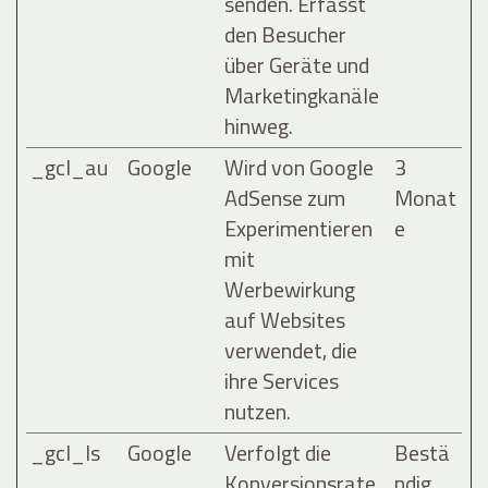
senden. Erfasst
den Besucher
über Geräte und
Marketingkanäle
hinweg.
_gcl_au
Google
Wird von Google
3
AdSense zum
Monat
Experimentieren
e
mit
Werbewirkung
auf Websites
verwendet, die
ihre Services
nutzen.
_gcl_ls
Google
Verfolgt die
Bestä
Konversionsrate
ndig