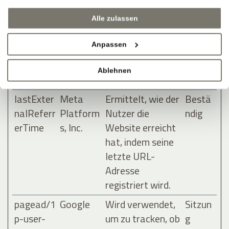
nalReferr
Platform
Nutzer die
ndig
Alle zulassen
er
s, Inc.
Website erreicht
hat, indem seine
Anpassen
letzte URL-
Adresse
Ablehnen
registriert wird.
lastExter
Meta
Ermittelt, wie der
Bestä
nalReferr
Platform
Nutzer die
ndig
erTime
s, Inc.
Website erreicht
hat, indem seine
letzte URL-
Adresse
registriert wird.
pagead/1
Google
Wird verwendet,
Sitzun
p-user-
um zu tracken, ob
g