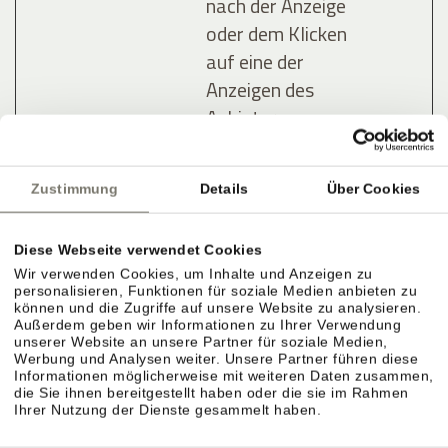
nach der Anzeige
oder dem Klicken
auf eine der
Anzeigen des
Anbieters zu
registrieren und
zu melden, mit
Zustimmung
Details
Über Cookies
dem Zweck der
Messung der
Diese Webseite verwendet Cookies
Wirksamkeit
Wir verwenden Cookies, um Inhalte und Anzeigen zu
einer Werbung
personalisieren, Funktionen für soziale Medien anbieten zu
und der Anzeige
können und die Zugriffe auf unsere Website zu analysieren.
Außerdem geben wir Informationen zu Ihrer Verwendung
zielgerichteter
unserer Website an unsere Partner für soziale Medien,
Werbung und Analysen weiter. Unsere Partner führen diese
Werbung für den
Informationen möglicherweise mit weiteren Daten zusammen,
Benutzer.
die Sie ihnen bereitgestellt haben oder die sie im Rahmen
Ihrer Nutzung der Dienste gesammelt haben.
lastExter
Meta
Ermittelt, wie der
Bestä