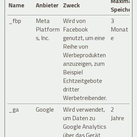
Maximale
Name
Anbieter
Zweck
Speicher
_fbp
Meta
Wird von
3
Platform
Facebook
Monat
s, Inc.
genutzt, um eine
e
Reihe von
Werbeprodukten
anzuzeigen, zum
Beispiel
Echtzeitgebote
dritter
Werbetreibender.
_ga
Google
Wird verwendet,
2
um Daten zu
Jahre
Google Analytics
über das Gerät