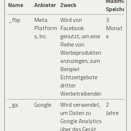
Maximale
Name
Anbieter
Zweck
Speicher
_fbp
Meta
Wird von
3
Platform
Facebook
Monat
s, Inc.
genutzt, um eine
e
Reihe von
Werbeprodukten
anzuzeigen, zum
Beispiel
Echtzeitgebote
dritter
Werbetreibender.
_ga
Google
Wird verwendet,
2
um Daten zu
Jahre
Google Analytics
über das Gerät