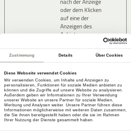
nach der Anzeige
oder dem Klicken
auf eine der
Anzeigen des
Anbieters zu
registrieren und
zu melden, mit
Zustimmung
Details
Über Cookies
dem Zweck der
Messung der
Diese Webseite verwendet Cookies
Wirksamkeit
Wir verwenden Cookies, um Inhalte und Anzeigen zu
einer Werbung
personalisieren, Funktionen für soziale Medien anbieten zu
und der Anzeige
können und die Zugriffe auf unsere Website zu analysieren.
Außerdem geben wir Informationen zu Ihrer Verwendung
zielgerichteter
unserer Website an unsere Partner für soziale Medien,
Werbung und Analysen weiter. Unsere Partner führen diese
Werbung für den
Informationen möglicherweise mit weiteren Daten zusammen,
Benutzer.
die Sie ihnen bereitgestellt haben oder die sie im Rahmen
Ihrer Nutzung der Dienste gesammelt haben.
lastExter
Meta
Ermittelt, wie der
Bestä