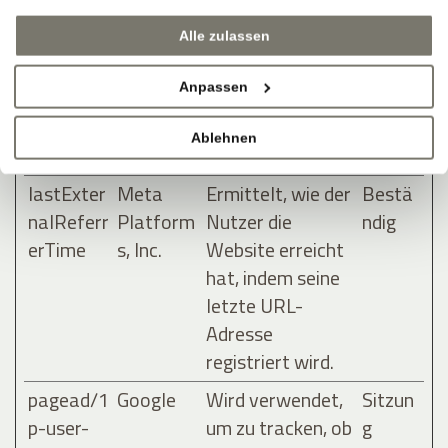
nalReferr
Platform
Nutzer die
ndig
Alle zulassen
er
s, Inc.
Website erreicht
hat, indem seine
Anpassen
letzte URL-
Adresse
Ablehnen
registriert wird.
lastExter
Meta
Ermittelt, wie der
Bestä
nalReferr
Platform
Nutzer die
ndig
erTime
s, Inc.
Website erreicht
hat, indem seine
letzte URL-
Adresse
registriert wird.
pagead/1
Google
Wird verwendet,
Sitzun
p-user-
um zu tracken, ob
g