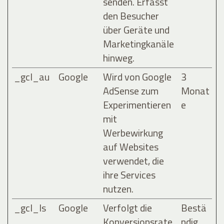
senden. Erfasst
den Besucher
über Geräte und
Marketingkanäle
hinweg.
_gcl_au
Google
Wird von Google
3
AdSense zum
Monat
Experimentieren
e
mit
Werbewirkung
auf Websites
verwendet, die
ihre Services
nutzen.
_gcl_ls
Google
Verfolgt die
Bestä
Konversionsrate
ndig