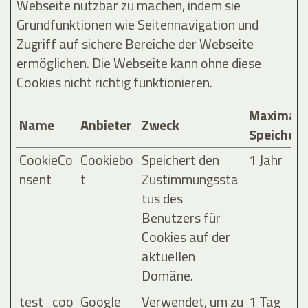
Webseite nutzbar zu machen, indem sie
Grundfunktionen wie Seitennavigation und
Zugriff auf sichere Bereiche der Webseite
ermöglichen. Die Webseite kann ohne diese
Cookies nicht richtig funktionieren.
Maximale
Name
Anbieter
Zweck
Speicher
CookieCo
Cookiebo
Speichert den
1 Jahr
nsent
t
Zustimmungssta
tus des
Benutzers für
Cookies auf der
aktuellen
Domäne.
test_coo
Google
Verwendet, um zu
1 Tag