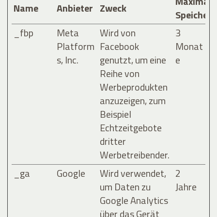
Maximale
Name
Anbieter
Zweck
Speicher
_fbp
Meta
Wird von
3
Platform
Facebook
Monat
s, Inc.
genutzt, um eine
e
Reihe von
Werbeprodukten
anzuzeigen, zum
Beispiel
Echtzeitgebote
dritter
Werbetreibender.
_ga
Google
Wird verwendet,
2
um Daten zu
Jahre
Google Analytics
über das Gerät