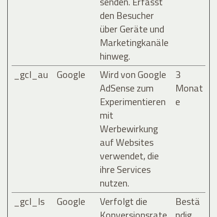
senden. Erfasst
den Besucher
über Geräte und
Marketingkanäle
hinweg.
_gcl_au
Google
Wird von Google
3
AdSense zum
Monat
Experimentieren
e
mit
Werbewirkung
auf Websites
verwendet, die
ihre Services
nutzen.
_gcl_ls
Google
Verfolgt die
Bestä
Konversionsrate
ndig