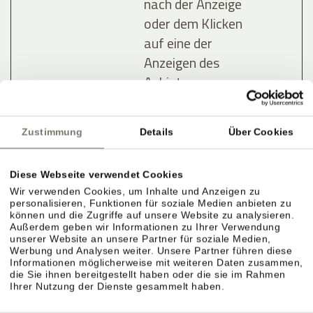
nach der Anzeige
oder dem Klicken
auf eine der
Anzeigen des
Anbieters zu
registrieren und
zu melden, mit
Zustimmung
Details
Über Cookies
dem Zweck der
Messung der
Diese Webseite verwendet Cookies
Wirksamkeit
Wir verwenden Cookies, um Inhalte und Anzeigen zu
einer Werbung
personalisieren, Funktionen für soziale Medien anbieten zu
und der Anzeige
können und die Zugriffe auf unsere Website zu analysieren.
Außerdem geben wir Informationen zu Ihrer Verwendung
zielgerichteter
unserer Website an unsere Partner für soziale Medien,
Werbung und Analysen weiter. Unsere Partner führen diese
Werbung für den
Informationen möglicherweise mit weiteren Daten zusammen,
Benutzer.
die Sie ihnen bereitgestellt haben oder die sie im Rahmen
Ihrer Nutzung der Dienste gesammelt haben.
lastExter
Meta
Ermittelt, wie der
Bestä