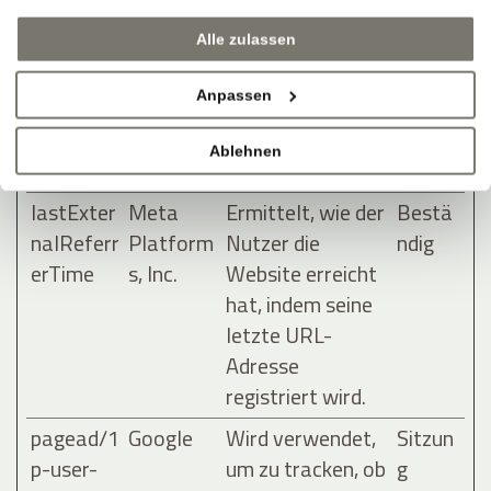
nalReferr
Platform
Nutzer die
ndig
Alle zulassen
er
s, Inc.
Website erreicht
hat, indem seine
Anpassen
letzte URL-
Adresse
Ablehnen
registriert wird.
lastExter
Meta
Ermittelt, wie der
Bestä
nalReferr
Platform
Nutzer die
ndig
erTime
s, Inc.
Website erreicht
hat, indem seine
letzte URL-
Adresse
registriert wird.
pagead/1
Google
Wird verwendet,
Sitzun
p-user-
um zu tracken, ob
g