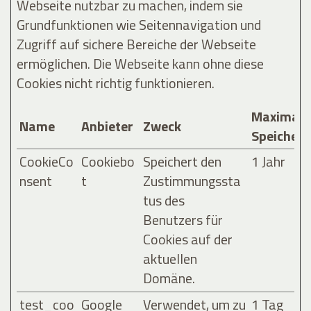
Webseite nutzbar zu machen, indem sie
Grundfunktionen wie Seitennavigation und
Zugriff auf sichere Bereiche der Webseite
ermöglichen. Die Webseite kann ohne diese
Cookies nicht richtig funktionieren.
Maximale
Name
Anbieter
Zweck
Speicher
CookieCo
Cookiebo
Speichert den
1 Jahr
nsent
t
Zustimmungssta
tus des
Benutzers für
Cookies auf der
aktuellen
Domäne.
test_coo
Google
Verwendet, um zu
1 Tag