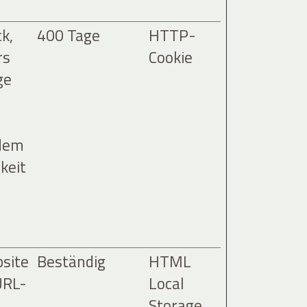
k,
400 Tage
HTTP-
rs
Cookie
ge
 dem
keit
bsite
Beständig
HTML
URL-
Local
Storage