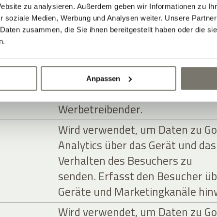
Website zu analysieren. Außerdem geben wir Informationen zu I
Zweck
r soziale Medien, Werbung und Analysen weiter. Unsere Partner
 Daten zusammen, die Sie ihnen bereitgestellt haben oder die s
n.
forms, Inc.
Wird von Facebook genutzt, um e
Reihe von Werbeprodukten
anzuzeigen, zum Beispiel
Anpassen
Echtzeitgebote dritter
Werbetreibender.
Wird verwendet, um Daten zu Go
Analytics über das Gerät und das
Verhalten des Besuchers zu
senden. Erfasst den Besucher üb
Geräte und Marketingkanäle hin
Wird verwendet, um Daten zu Go