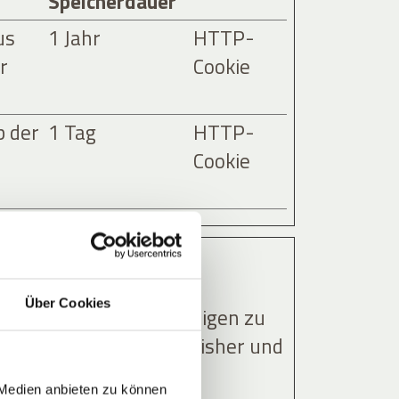
Speicherdauer
us
1 Jahr
HTTP-
r
Cookie
b der
1 Tag
HTTP-
Cookie
Über Cookies
 Die Absicht ist, Anzeigen zu
her wertvoller für Publisher und
 Medien anbieten zu können