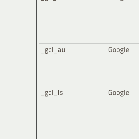
_gcl_au
Google
_gcl_ls
Google