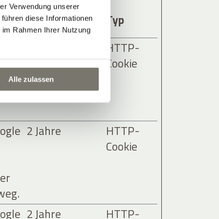
hrer Verwendung unserer
Maximale
Typ
 führen diese Informationen
Speicherdauer
ie im Rahmen Ihrer Nutzung
ine
3 Monate
HTTP-
Cookie
Alle zulassen
ogle
2 Jahre
HTTP-
Cookie
er
weg.
ogle
2 Jahre
HTTP-