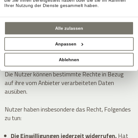
die Sie ihnen bereitgestellt haben oder die sie im Rahmen
Dienstleistungen erhoben:
Ihrer Nutzung der Dienste gesammelt haben.
Analytik
Anzeigen von Inhalten externer Plattformen
Alle zulassen
Kontaktieren des Nutzers
Anpassen
Die Rechte der Nutzer
Ablehnen
Die Nutzer können bestimmte Rechte in Bezug
auf ihre vom Anbieter verarbeiteten Daten
ausüben.
Nutzer haben insbesondere das Recht, Folgendes
zu tun:
Die Einwilligungen jederzeit widerrufen.
Hat