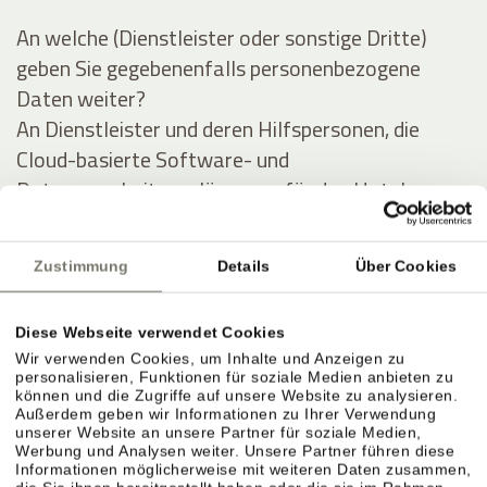
An welche (Dienstleister oder sonstige Dritte)
geben Sie gegebenenfalls personenbezogene
Daten weiter?
An Dienstleister und deren Hilfspersonen, die
Cloud-basierte Software- und
Datenverarbeitungslösungen für das Hotel
anbieten, und im Auftrag des Hotels Daten des
Gastes (zu obigen Zwecken) auswerten und
Zustimmung
Details
Über Cookies
verarbeiten.
Diese Webseite verwendet Cookies
Ausführliche Angaben über die Verarbeitung
Wir verwenden Cookies, um Inhalte und Anzeigen zu
personenbezogener Daten
personalisieren, Funktionen für soziale Medien anbieten zu
können und die Zugriffe auf unsere Website zu analysieren.
Außerdem geben wir Informationen zu Ihrer Verwendung
Personenbezogene Daten werden zu folgenden
unserer Website an unsere Partner für soziale Medien,
Werbung und Analysen weiter. Unsere Partner führen diese
Zwecken unter Inanspruchnahme folgender
Informationen möglicherweise mit weiteren Daten zusammen,