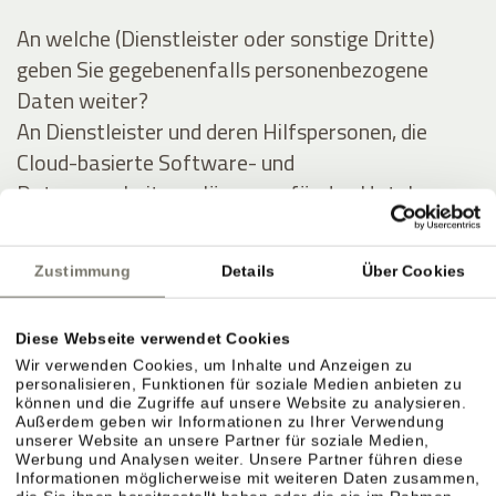
An welche (Dienstleister oder sonstige Dritte)
geben Sie gegebenenfalls personenbezogene
Daten weiter?
An Dienstleister und deren Hilfspersonen, die
Cloud-basierte Software- und
Datenverarbeitungslösungen für das Hotel
anbieten, und im Auftrag des Hotels Daten des
Gastes (zu obigen Zwecken) auswerten und
Zustimmung
Details
Über Cookies
verarbeiten.
Diese Webseite verwendet Cookies
Ausführliche Angaben über die Verarbeitung
Wir verwenden Cookies, um Inhalte und Anzeigen zu
personenbezogener Daten
personalisieren, Funktionen für soziale Medien anbieten zu
können und die Zugriffe auf unsere Website zu analysieren.
Außerdem geben wir Informationen zu Ihrer Verwendung
Personenbezogene Daten werden zu folgenden
unserer Website an unsere Partner für soziale Medien,
Werbung und Analysen weiter. Unsere Partner führen diese
Zwecken unter Inanspruchnahme folgender
Informationen möglicherweise mit weiteren Daten zusammen,