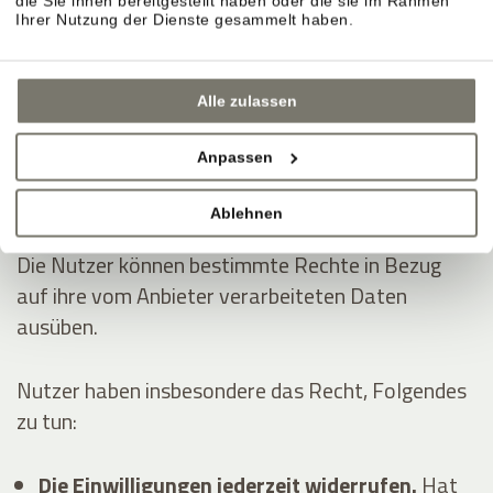
die Sie ihnen bereitgestellt haben oder die sie im Rahmen
Dienstleistungen erhoben:
Ihrer Nutzung der Dienste gesammelt haben.
Analytik
Anzeigen von Inhalten externer Plattformen
Alle zulassen
Kontaktieren des Nutzers
Anpassen
Die Rechte der Nutzer
Ablehnen
Die Nutzer können bestimmte Rechte in Bezug
auf ihre vom Anbieter verarbeiteten Daten
ausüben.
Nutzer haben insbesondere das Recht, Folgendes
zu tun:
Die Einwilligungen jederzeit widerrufen.
Hat