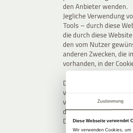
den Anbieter wenden.
Jegliche Verwendung vo
Tools – durch diese Web
die durch diese Websit
den vom Nutzer gewünsc
anderen Zwecken, die i
vorhanden, in der Cooki
Die Nutzer sind für al
verantwortlich, die dur
veröffentlicht oder we
Zustimmung
dass sie die Zustimmu
Daten etwaiger Dritter 
Diese Webseite verwendet 
Wir verwenden Cookies, um I