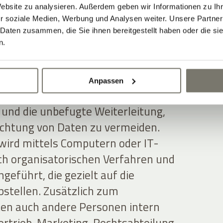
Website zu analysieren. Außerdem geben wir Informationen zu I
erarbeitung
r soziale Medien, Werbung und Analysen weiter. Unsere Partner
 Daten zusammen, die Sie ihnen bereitgestellt haben oder die s
n
n.
et die Nutzerdaten auf ordnungsgemäße
Anpassen
gemessene Sicherheitsmaßnahmen, um
 und die unbefugte Weiterleitung,
chtung von Daten zu vermeiden.
wird mittels Computern oder IT-
h organisatorischen Verfahren und
eführt, die gezielt auf die
stellen. Zusätzlich zum
en auch andere Personen intern
rtrieb, Marketing, Rechtsabteilung,