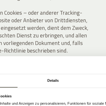
n Cookies – oder anderer Tracking-
site oder Anbieter von Drittdiensten,
e eingesetzt werden, dient dem Zweck,
hten Dienst zu erbringen, und allen
m vorliegenden Dokument und, falls
e-Richtlinie beschrieben sind.
le personenbezogenen Daten Dritter
ch diese Website beschafft,
itergegeben werden, und bestätigen,
Details
ng zur Übermittlung personenbezogener
an diese Website eingeholt haben.
Cookies
nhalte und Anzeigen zu personalisieren, Funktionen für soziale