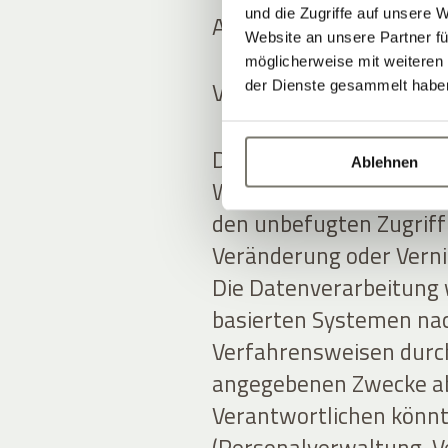
und die Zugriffe auf unsere 
Art und Ort der Datenv
Website an unsere Partner fü
möglicherweise mit weiteren
Verarbeitungsmethode
der Dienste gesammelt habe
Der Anbieter verarbeit
Ablehnen
Weise und ergreift an
den unbefugten Zugriff
Veränderung oder Verni
Die Datenverarbeitung 
basierten Systemen nac
Verfahrensweisen durchg
angegebenen Zwecke ab
Verantwortlichen könnt
(Personalverwaltung, Ve