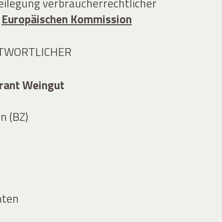
eilegung verbraucherrechtlicher
r
Europäischen Kommission
TWORTLICHER
urant Weingut
n (BZ)
aten