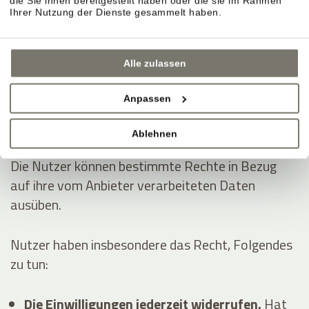
die Sie ihnen bereitgestellt haben oder die sie im Rahmen
Dienstleistungen erhoben:
Ihrer Nutzung der Dienste gesammelt haben.
Analytik
Anzeigen von Inhalten externer Plattformen
Alle zulassen
Kontaktieren des Nutzers
Anpassen
Die Rechte der Nutzer
Ablehnen
Die Nutzer können bestimmte Rechte in Bezug
auf ihre vom Anbieter verarbeiteten Daten
ausüben.
Nutzer haben insbesondere das Recht, Folgendes
zu tun:
Die Einwilligungen jederzeit widerrufen.
Hat