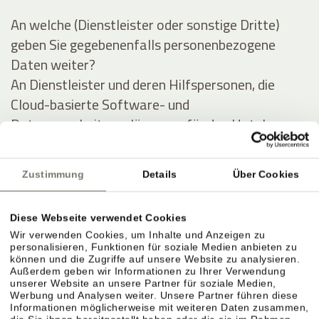
An welche (Dienstleister oder sonstige Dritte)
geben Sie gegebenenfalls personenbezogene
Daten weiter?
An Dienstleister und deren Hilfspersonen, die
Cloud-basierte Software- und
Datenverarbeitungslösungen für das Hotel
anbieten, und im Auftrag des Hotels Daten des
Gastes (zu obigen Zwecken) auswerten und
Zustimmung
Details
Über Cookies
verarbeiten.
Diese Webseite verwendet Cookies
Ausführliche Angaben über die Verarbeitung
Wir verwenden Cookies, um Inhalte und Anzeigen zu
personenbezogener Daten
personalisieren, Funktionen für soziale Medien anbieten zu
können und die Zugriffe auf unsere Website zu analysieren.
Außerdem geben wir Informationen zu Ihrer Verwendung
Personenbezogene Daten werden zu folgenden
unserer Website an unsere Partner für soziale Medien,
Werbung und Analysen weiter. Unsere Partner führen diese
Zwecken unter Inanspruchnahme folgender
Informationen möglicherweise mit weiteren Daten zusammen,