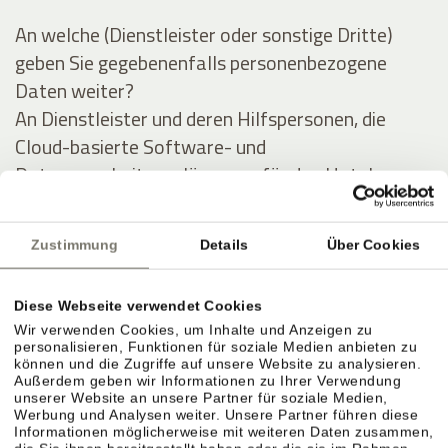
An welche (Dienstleister oder sonstige Dritte)
geben Sie gegebenenfalls personenbezogene
Daten weiter?
An Dienstleister und deren Hilfspersonen, die
Cloud-basierte Software- und
Datenverarbeitungslösungen für das Hotel
anbieten, und im Auftrag des Hotels Daten des
Gastes (zu obigen Zwecken) auswerten und
Zustimmung
Details
Über Cookies
verarbeiten.
Diese Webseite verwendet Cookies
Ausführliche Angaben über die Verarbeitung
Wir verwenden Cookies, um Inhalte und Anzeigen zu
personenbezogener Daten
personalisieren, Funktionen für soziale Medien anbieten zu
können und die Zugriffe auf unsere Website zu analysieren.
Außerdem geben wir Informationen zu Ihrer Verwendung
Personenbezogene Daten werden zu folgenden
unserer Website an unsere Partner für soziale Medien,
Werbung und Analysen weiter. Unsere Partner führen diese
Zwecken unter Inanspruchnahme folgender
Informationen möglicherweise mit weiteren Daten zusammen,