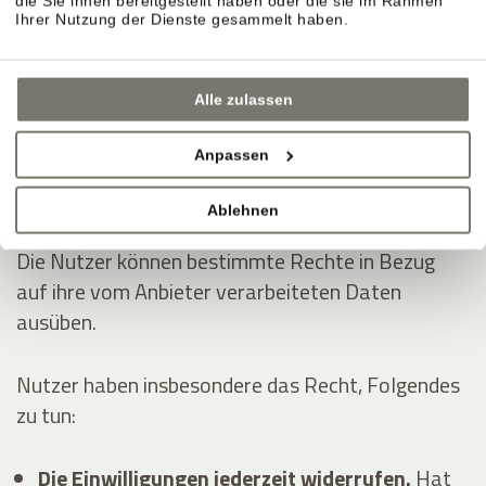
die Sie ihnen bereitgestellt haben oder die sie im Rahmen
Dienstleistungen erhoben:
Ihrer Nutzung der Dienste gesammelt haben.
Analytik
Anzeigen von Inhalten externer Plattformen
Alle zulassen
Kontaktieren des Nutzers
Anpassen
Die Rechte der Nutzer
Ablehnen
Die Nutzer können bestimmte Rechte in Bezug
auf ihre vom Anbieter verarbeiteten Daten
ausüben.
Nutzer haben insbesondere das Recht, Folgendes
zu tun:
Die Einwilligungen jederzeit widerrufen.
Hat