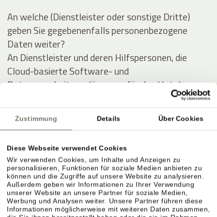
An welche (Dienstleister oder sonstige Dritte)
geben Sie gegebenenfalls personenbezogene
Daten weiter?
An Dienstleister und deren Hilfspersonen, die
Cloud-basierte Software- und
Datenverarbeitungslösungen für das Hotel
anbieten, und im Auftrag des Hotels Daten des
Gastes (zu obigen Zwecken) auswerten und
Zustimmung
Details
Über Cookies
verarbeiten.
Diese Webseite verwendet Cookies
Ausführliche Angaben über die Verarbeitung
Wir verwenden Cookies, um Inhalte und Anzeigen zu
personenbezogener Daten
personalisieren, Funktionen für soziale Medien anbieten zu
können und die Zugriffe auf unsere Website zu analysieren.
Außerdem geben wir Informationen zu Ihrer Verwendung
Personenbezogene Daten werden zu folgenden
unserer Website an unsere Partner für soziale Medien,
Werbung und Analysen weiter. Unsere Partner führen diese
Zwecken unter Inanspruchnahme folgender
Informationen möglicherweise mit weiteren Daten zusammen,