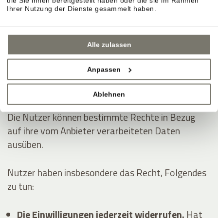
die Sie ihnen bereitgestellt haben oder die sie im Rahmen
Dienstleistungen erhoben:
Ihrer Nutzung der Dienste gesammelt haben.
Analytik
Anzeigen von Inhalten externer Plattformen
Alle zulassen
Kontaktieren des Nutzers
Anpassen
Die Rechte der Nutzer
Ablehnen
Die Nutzer können bestimmte Rechte in Bezug
auf ihre vom Anbieter verarbeiteten Daten
ausüben.
Nutzer haben insbesondere das Recht, Folgendes
zu tun:
Die Einwilligungen jederzeit widerrufen.
Hat