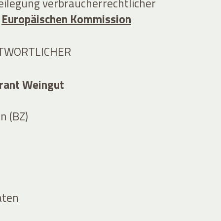
eilegung verbraucherrechtlicher
r
Europäischen Kommission
TWORTLICHER
urant Weingut
n (BZ)
aten