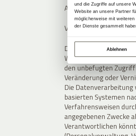
und die Zugriffe auf unsere 
Art und Ort der Datenv
Website an unsere Partner fü
möglicherweise mit weiteren
Verarbeitungsmethode
der Dienste gesammelt habe
Der Anbieter verarbeit
Ablehnen
Weise und ergreift an
den unbefugten Zugriff
Veränderung oder Verni
Die Datenverarbeitung 
basierten Systemen nac
Verfahrensweisen durchg
angegebenen Zwecke ab
Verantwortlichen könnt
(Personalverwaltung, Ve