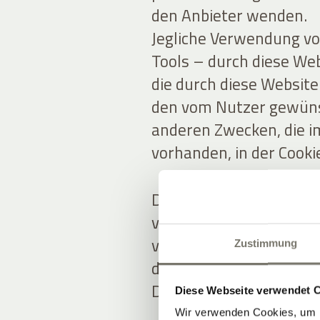
den Anbieter wenden.
Jegliche Verwendung vo
Tools – durch diese Web
die durch diese Websit
den vom Nutzer gewünsc
anderen Zwecken, die i
vorhanden, in der Cooki
Die Nutzer sind für al
verantwortlich, die dur
veröffentlicht oder we
Zustimmung
dass sie die Zustimmu
Daten etwaiger Dritter 
Diese Webseite verwendet 
Wir verwenden Cookies, um I