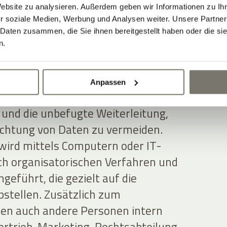
Website zu analysieren. Außerdem geben wir Informationen zu I
erarbeitung
r soziale Medien, Werbung und Analysen weiter. Unsere Partner
 Daten zusammen, die Sie ihnen bereitgestellt haben oder die s
n
n.
et die Nutzerdaten auf ordnungsgemäße
Anpassen
gemessene Sicherheitsmaßnahmen, um
 und die unbefugte Weiterleitung,
chtung von Daten zu vermeiden.
wird mittels Computern oder IT-
h organisatorischen Verfahren und
eführt, die gezielt auf die
stellen. Zusätzlich zum
en auch andere Personen intern
rtrieb, Marketing, Rechtsabteilung,