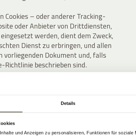
n Cookies – oder anderer Tracking-
site oder Anbieter von Drittdiensten,
e eingesetzt werden, dient dem Zweck,
hten Dienst zu erbringen, und allen
m vorliegenden Dokument und, falls
e-Richtlinie beschrieben sind.
le personenbezogenen Daten Dritter
ch diese Website beschafft,
itergegeben werden, und bestätigen,
Details
ng zur Übermittlung personenbezogener
an diese Website eingeholt haben.
Cookies
nhalte und Anzeigen zu personalisieren, Funktionen für soziale