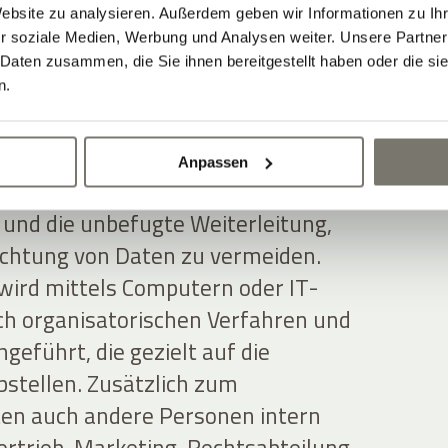
Website zu analysieren. Außerdem geben wir Informationen zu I
erarbeitung
r soziale Medien, Werbung und Analysen weiter. Unsere Partner
 Daten zusammen, die Sie ihnen bereitgestellt haben oder die s
n
n.
et die Nutzerdaten auf ordnungsgemäße
Anpassen
gemessene Sicherheitsmaßnahmen, um
 und die unbefugte Weiterleitung,
chtung von Daten zu vermeiden.
wird mittels Computern oder IT-
h organisatorischen Verfahren und
eführt, die gezielt auf die
stellen. Zusätzlich zum
en auch andere Personen intern
rtrieb, Marketing, Rechtsabteilung,