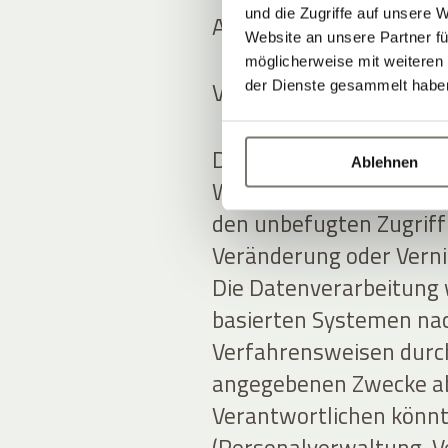
und die Zugriffe auf unsere 
Art und Ort der Datenv
Website an unsere Partner fü
möglicherweise mit weiteren
Verarbeitungsmethode
der Dienste gesammelt habe
Der Anbieter verarbeit
Ablehnen
Weise und ergreift an
den unbefugten Zugriff
Veränderung oder Verni
Die Datenverarbeitung 
basierten Systemen nac
Verfahrensweisen durchg
angegebenen Zwecke ab
Verantwortlichen könnt
(Personalverwaltung, Ve