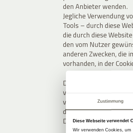
den Anbieter wenden.
Jegliche Verwendung vo
Tools – durch diese Web
die durch diese Websit
den vom Nutzer gewünsc
anderen Zwecken, die i
vorhanden, in der Cooki
Die Nutzer sind für al
verantwortlich, die dur
veröffentlicht oder we
Zustimmung
dass sie die Zustimmu
Daten etwaiger Dritter 
Diese Webseite verwendet 
Wir verwenden Cookies, um I