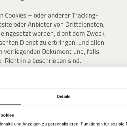
n Cookies – oder anderer Tracking-
site oder Anbieter von Drittdiensten,
e eingesetzt werden, dient dem Zweck,
hten Dienst zu erbringen, und allen
m vorliegenden Dokument und, falls
e-Richtlinie beschrieben sind.
le personenbezogenen Daten Dritter
ch diese Website beschafft,
itergegeben werden, und bestätigen,
Details
ng zur Übermittlung personenbezogener
an diese Website eingeholt haben.
Cookies
nhalte und Anzeigen zu personalisieren, Funktionen für soziale