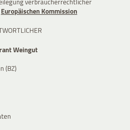
eilegung verbraucherrechtlicher
r
Europäischen Kommission
TWORTLICHER
urant Weingut
n (BZ)
aten