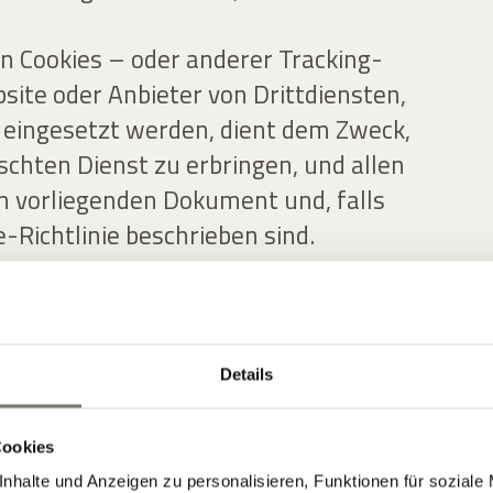
n Cookies – oder anderer Tracking-
site oder Anbieter von Drittdiensten,
e eingesetzt werden, dient dem Zweck,
hten Dienst zu erbringen, und allen
m vorliegenden Dokument und, falls
e-Richtlinie beschrieben sind.
le personenbezogenen Daten Dritter
ch diese Website beschafft,
itergegeben werden, und bestätigen,
Details
ng zur Übermittlung personenbezogener
an diese Website eingeholt haben.
Cookies
nhalte und Anzeigen zu personalisieren, Funktionen für soziale