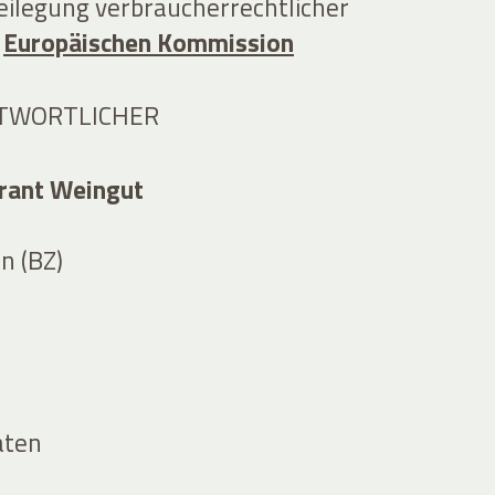
eilegung verbraucherrechtlicher
r
Europäischen Kommission
TWORTLICHER
urant Weingut
n (BZ)
aten