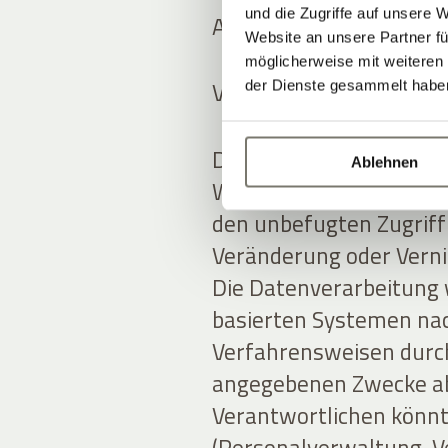
und die Zugriffe auf unsere 
Art und Ort der Datenv
Website an unsere Partner fü
möglicherweise mit weiteren
Verarbeitungsmethode
der Dienste gesammelt habe
Der Anbieter verarbeit
Ablehnen
Weise und ergreift an
den unbefugten Zugriff
Veränderung oder Verni
Die Datenverarbeitung 
basierten Systemen nac
Verfahrensweisen durchg
angegebenen Zwecke ab
Verantwortlichen könnt
(Personalverwaltung, Ve