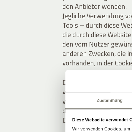
den Anbieter wenden.
Jegliche Verwendung vo
Tools – durch diese Web
die durch diese Websit
den vom Nutzer gewünsc
anderen Zwecken, die i
vorhanden, in der Cooki
Die Nutzer sind für al
verantwortlich, die dur
veröffentlicht oder we
Zustimmung
dass sie die Zustimmu
Daten etwaiger Dritter 
Diese Webseite verwendet 
Wir verwenden Cookies, um I