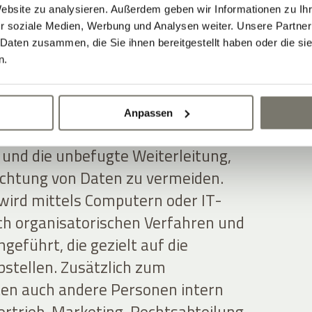
Website zu analysieren. Außerdem geben wir Informationen zu I
erarbeitung
r soziale Medien, Werbung und Analysen weiter. Unsere Partner
 Daten zusammen, die Sie ihnen bereitgestellt haben oder die s
n
n.
et die Nutzerdaten auf ordnungsgemäße
Anpassen
gemessene Sicherheitsmaßnahmen, um
 und die unbefugte Weiterleitung,
chtung von Daten zu vermeiden.
wird mittels Computern oder IT-
h organisatorischen Verfahren und
eführt, die gezielt auf die
stellen. Zusätzlich zum
en auch andere Personen intern
rtrieb, Marketing, Rechtsabteilung,