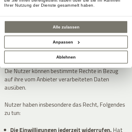
die Sie ihnen bereitgestellt haben oder die sie im Rahmen
Dienstleistungen erhoben:
Ihrer Nutzung der Dienste gesammelt haben.
Analytik
Anzeigen von Inhalten externer Plattformen
Alle zulassen
Kontaktieren des Nutzers
Anpassen
Die Rechte der Nutzer
Ablehnen
Die Nutzer können bestimmte Rechte in Bezug
auf ihre vom Anbieter verarbeiteten Daten
ausüben.
Nutzer haben insbesondere das Recht, Folgendes
zu tun:
Die Einwilligungen jederzeit widerrufen.
Hat