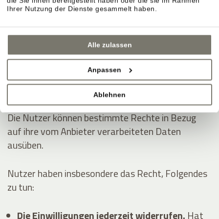
die Sie ihnen bereitgestellt haben oder die sie im Rahmen
Dienstleistungen erhoben:
Ihrer Nutzung der Dienste gesammelt haben.
Analytik
Anzeigen von Inhalten externer Plattformen
Alle zulassen
Kontaktieren des Nutzers
Anpassen
Die Rechte der Nutzer
Ablehnen
Die Nutzer können bestimmte Rechte in Bezug
auf ihre vom Anbieter verarbeiteten Daten
ausüben.
Nutzer haben insbesondere das Recht, Folgendes
zu tun:
Die Einwilligungen jederzeit widerrufen.
Hat