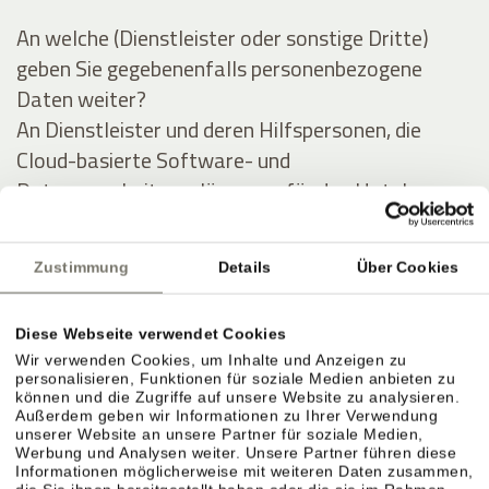
An welche (Dienstleister oder sonstige Dritte)
geben Sie gegebenenfalls personenbezogene
Daten weiter?
An Dienstleister und deren Hilfspersonen, die
Cloud-basierte Software- und
Datenverarbeitungslösungen für das Hotel
anbieten, und im Auftrag des Hotels Daten des
Gastes (zu obigen Zwecken) auswerten und
Zustimmung
Details
Über Cookies
verarbeiten.
Diese Webseite verwendet Cookies
Ausführliche Angaben über die Verarbeitung
Wir verwenden Cookies, um Inhalte und Anzeigen zu
personenbezogener Daten
personalisieren, Funktionen für soziale Medien anbieten zu
können und die Zugriffe auf unsere Website zu analysieren.
Außerdem geben wir Informationen zu Ihrer Verwendung
Personenbezogene Daten werden zu folgenden
unserer Website an unsere Partner für soziale Medien,
Werbung und Analysen weiter. Unsere Partner führen diese
Zwecken unter Inanspruchnahme folgender
Informationen möglicherweise mit weiteren Daten zusammen,