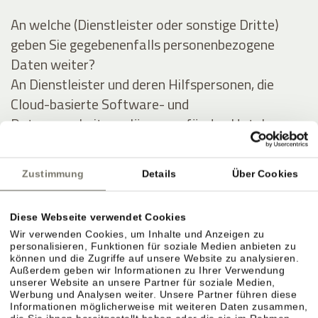
An welche (Dienstleister oder sonstige Dritte)
geben Sie gegebenenfalls personenbezogene
Daten weiter?
An Dienstleister und deren Hilfspersonen, die
Cloud-basierte Software- und
Datenverarbeitungslösungen für das Hotel
anbieten, und im Auftrag des Hotels Daten des
Gastes (zu obigen Zwecken) auswerten und
Zustimmung
Details
Über Cookies
verarbeiten.
Diese Webseite verwendet Cookies
Ausführliche Angaben über die Verarbeitung
Wir verwenden Cookies, um Inhalte und Anzeigen zu
personenbezogener Daten
personalisieren, Funktionen für soziale Medien anbieten zu
können und die Zugriffe auf unsere Website zu analysieren.
Außerdem geben wir Informationen zu Ihrer Verwendung
Personenbezogene Daten werden zu folgenden
unserer Website an unsere Partner für soziale Medien,
Werbung und Analysen weiter. Unsere Partner führen diese
Zwecken unter Inanspruchnahme folgender
Informationen möglicherweise mit weiteren Daten zusammen,