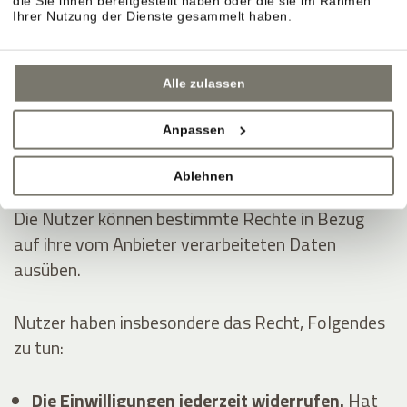
die Sie ihnen bereitgestellt haben oder die sie im Rahmen
Dienstleistungen erhoben:
Ihrer Nutzung der Dienste gesammelt haben.
Analytik
Anzeigen von Inhalten externer Plattformen
Alle zulassen
Kontaktieren des Nutzers
Anpassen
Die Rechte der Nutzer
Ablehnen
Die Nutzer können bestimmte Rechte in Bezug
auf ihre vom Anbieter verarbeiteten Daten
ausüben.
Nutzer haben insbesondere das Recht, Folgendes
zu tun:
Die Einwilligungen jederzeit widerrufen.
Hat