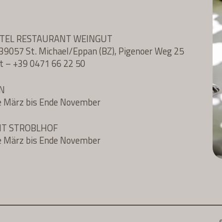
OTEL RESTAURANT WEINGUT
l, 39057 St. Michael/Eppan (BZ), Pigenoer Weg 25
t
–
+39 0471 66 22 50
N
e März bis Ende November
NT STROBLHOF
e März bis Ende November