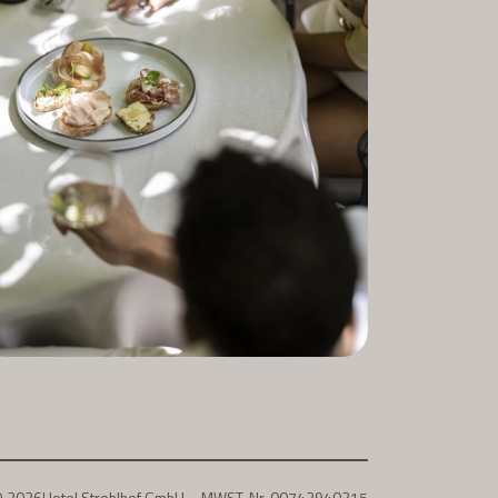
© 2026
Hotel Stroblhof GmbH – MWST-Nr. 00743940215