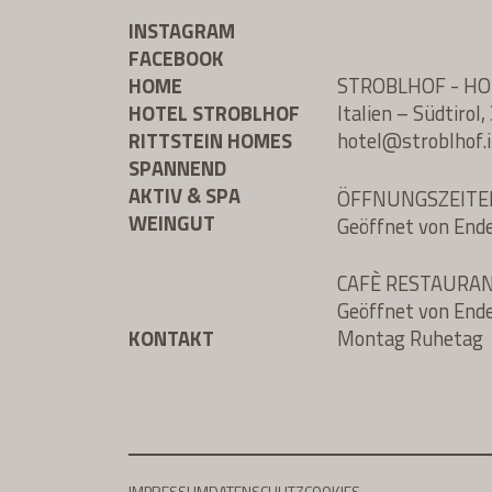
INSTAGRAM
FACEBOOK
HOME
STROBLHOF - H
HOTEL STROBLHOF
Italien – Südtiro
RITTSTEIN HOMES
hotel@
stroblhof.i
SPANNEND
AKTIV & SPA
ÖFFNUNGSZEITE
WEINGUT
Geöffnet von End
CAFÈ RESTAURA
Geöffnet von End
KONTAKT
Montag Ruhetag
IMPRESSUM
DATENSCHUTZ
COOKIES