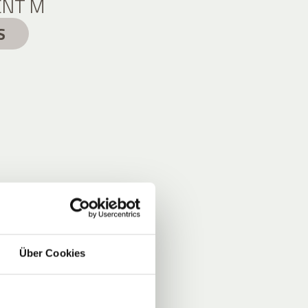
NT M
S
Über Cookies