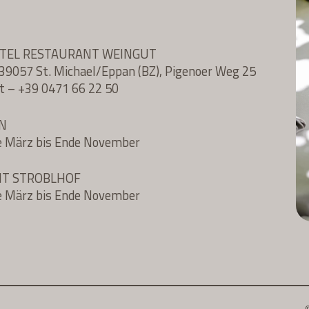
OTEL RESTAURANT WEINGUT
l, 39057 St. Michael/Eppan (BZ), Pigenoer Weg 25
t
–
+39 0471 66 22 50
N
e März bis Ende November
NT STROBLHOF
e März bis Ende November