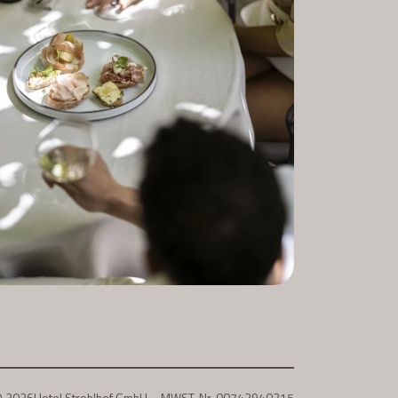
© 2026
Hotel Stroblhof GmbH – MWST-Nr. 00743940215