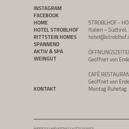
INSTAGRAM
FACEBOOK
HOME
STROBLHOF - H
HOTEL STROBLHOF
Italien – Südtiro
RITTSTEIN HOMES
hotel@
stroblhof.i
SPANNEND
AKTIV & SPA
ÖFFNUNGSZEITE
WEINGUT
Geöffnet von End
CAFÈ RESTAURA
Geöffnet von End
KONTAKT
Montag Ruhetag
IMPRESSUM
DATENSCHUTZ
COOKIES