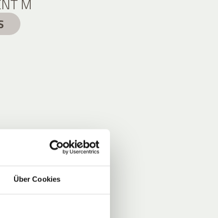
NT M
S
Über Cookies