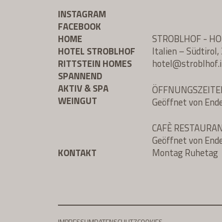
INSTAGRAM
FACEBOOK
HOME
STROBLHOF - H
HOTEL STROBLHOF
Italien – Südtiro
RITTSTEIN HOMES
hotel@
stroblhof.i
SPANNEND
AKTIV & SPA
ÖFFNUNGSZEITE
WEINGUT
Geöffnet von End
CAFÈ RESTAURA
Geöffnet von End
KONTAKT
Montag Ruhetag
IMPRESSUM
DATENSCHUTZ
COOKIES