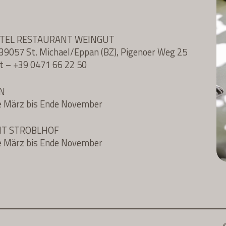
OTEL RESTAURANT WEINGUT
l, 39057 St. Michael/Eppan (BZ), Pigenoer Weg 25
t
–
+39 0471 66 22 50
N
e März bis Ende November
NT STROBLHOF
e März bis Ende November