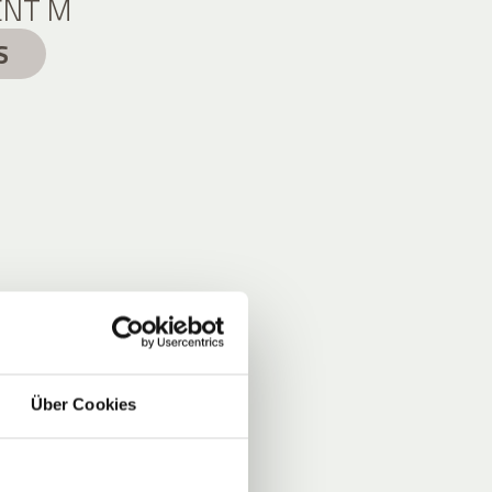
NT M
S
Über Cookies