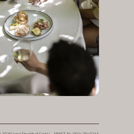
© 2026
Hotel Stroblhof GmbH – MWST-Nr. 00743940215