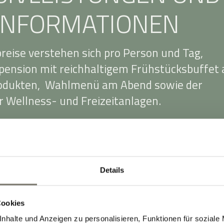
INFORMATIONEN
reise verstehen sich pro Person und Tag,
bpension mit reichhaltigem Frühstücksbuffet 
rodukten, Wahlmenü am Abend sowie der
 Wellness- und Freizeitanlagen.
chten sich nach den verschiedenen
ien, der Aufenthaltsdauer und der aktuelle
s flexible Preismodell ist vor allem für
Details
n Vorteil.
inhalten 10 % Mehrwertsteuer. Für die
Cookies
g im Doppelzimmer berechnen wir einen
nhalte und Anzeigen zu personalisieren, Funktionen für soziale