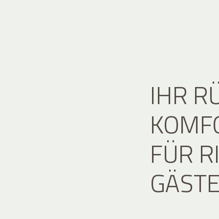
IHR R
KOMFO
FÜR R
GÄST