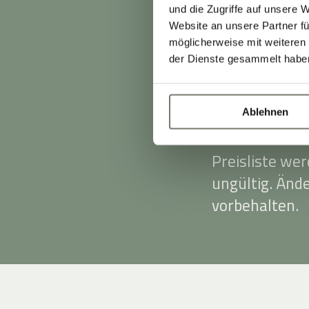
Tagessatz von
und die Zugriffe auf unsere 
Bargeld, Visa
Website an unsere Partner fü
möglicherweise mit weiteren
Die angegeben
der Dienste gesammelt habe
zuzüglich 3,00
Diese wird vor
Ablehnen
Stand Preisli
Preisliste we
ungültig. Änd
vorbehalten.