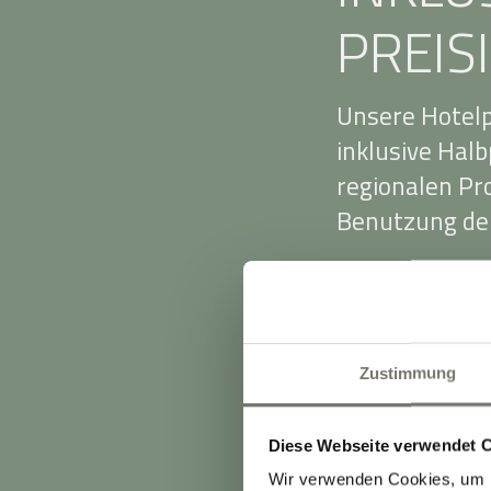
PREIS
Unsere Hotelp
inklusive Hal
regionalen P
Benutzung der
Die Preise ri
Zimmerkategor
Auslastung. Da
Zustimmung
Frühbucher vo
Die Preise be
Diese Webseite verwendet 
Einzelbelegun
Wir verwenden Cookies, um I