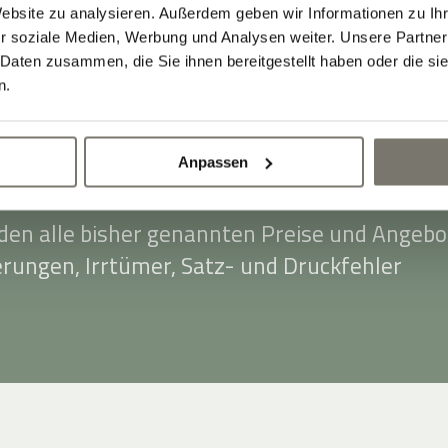
 30,00 €. Als Zahlungsmittel akzeptieren wir
Website zu analysieren. Außerdem geben wir Informationen zu I
-, Master- und Eurocard.
r soziale Medien, Werbung und Analysen weiter. Unsere Partner
 Daten zusammen, die Sie ihnen bereitgestellt haben oder die s
en Preise verstehen sich ab dem 20.03.2025
n.
 € Ortstaxe pro Person (ab 14 Jahren) und Ta
 Ort bezahlt.
Anpassen
ste: Dezember 2025. Mit Erscheinen dieser
rden alle bisher genannten Preise und Angebo
erungen, Irrtümer, Satz- und Druckfehler