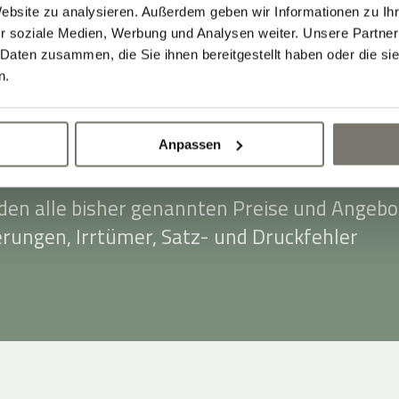
 30,00 €. Als Zahlungsmittel akzeptieren wir
Website zu analysieren. Außerdem geben wir Informationen zu I
-, Master- und Eurocard.
r soziale Medien, Werbung und Analysen weiter. Unsere Partner
 Daten zusammen, die Sie ihnen bereitgestellt haben oder die s
en Preise verstehen sich ab dem 20.03.2025
n.
 € Ortstaxe pro Person (ab 14 Jahren) und Ta
 Ort bezahlt.
Anpassen
ste: Dezember 2025. Mit Erscheinen dieser
rden alle bisher genannten Preise und Angebo
erungen, Irrtümer, Satz- und Druckfehler