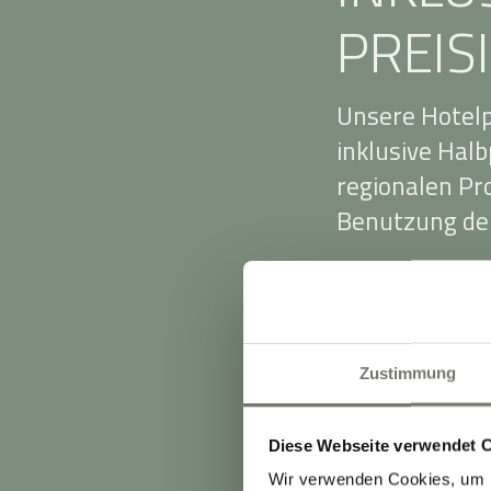
PREIS
Unsere Hotelp
inklusive Hal
regionalen P
Benutzung der
Die Preise ri
Zimmerkategor
Auslastung. Da
Zustimmung
Frühbucher vo
Die Preise be
Diese Webseite verwendet 
Einzelbelegun
Wir verwenden Cookies, um I