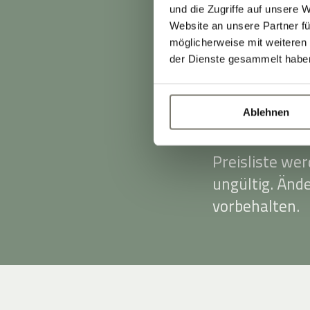
Tagessatz von
und die Zugriffe auf unsere 
Bargeld, Visa
Website an unsere Partner fü
möglicherweise mit weiteren
Die angegeben
der Dienste gesammelt habe
zuzüglich 3,00
Diese wird vor
Ablehnen
Stand Preisli
Preisliste we
ungültig. Änd
vorbehalten.