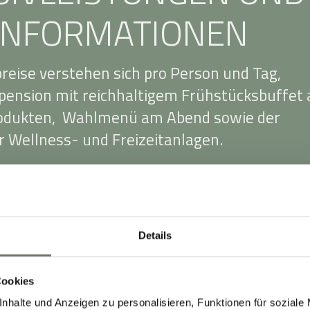
INFORMATIONEN
reise verstehen sich pro Person und Tag,
bpension mit reichhaltigem Frühstücksbuffet 
rodukten, Wahlmenü am Abend sowie der
 Wellness- und Freizeitanlagen.
chten sich nach den verschiedenen
ien, der Aufenthaltsdauer und der aktuelle
s flexible Preismodell ist vor allem für
Details
n Vorteil.
inhalten 10 % Mehrwertsteuer. Für die
Cookies
g im Doppelzimmer berechnen wir einen
nhalte und Anzeigen zu personalisieren, Funktionen für soziale