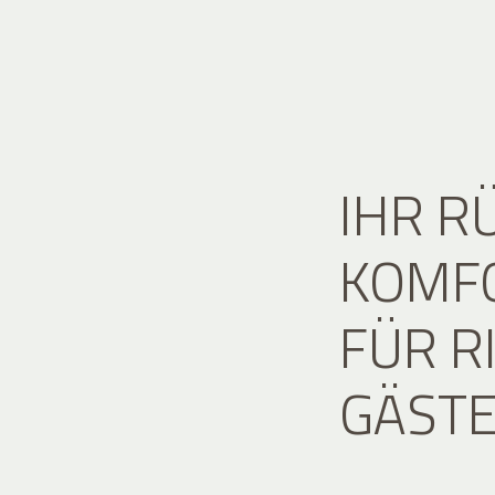
IHR R
KOMFO
FÜR R
GÄST