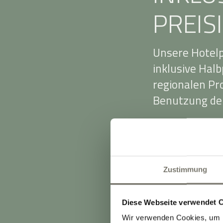
PREIS
Unsere Hotelp
inklusive Hal
regionalen P
Benutzung der
Die Preise ri
Zimmerkategor
Auslastung. Da
Zustimmung
Frühbucher vo
Die Preise be
Diese Webseite verwendet 
Einzelbelegun
Wir verwenden Cookies, um I