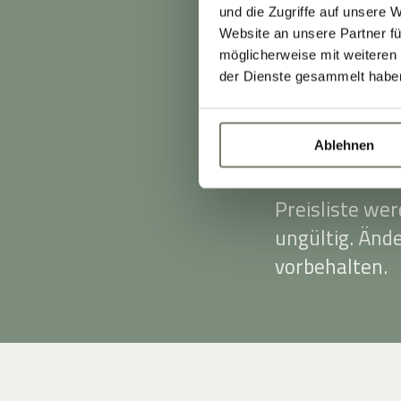
Tagessatz von
und die Zugriffe auf unsere 
Bargeld, Visa
Website an unsere Partner fü
möglicherweise mit weiteren
Die angegeben
der Dienste gesammelt habe
zuzüglich 3,00
Diese wird vor
Ablehnen
Stand Preisli
Preisliste we
ungültig. Änd
vorbehalten.