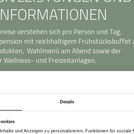
INFORMATIONEN
reise verstehen sich pro Person und Tag,
bpension mit reichhaltigem Frühstücksbuffet 
rodukten, Wahlmenü am Abend sowie der
 Wellness- und Freizeitanlagen.
chten sich nach den verschiedenen
ien, der Aufenthaltsdauer und der aktuelle
s flexible Preismodell ist vor allem für
Details
n Vorteil.
inhalten 10 % Mehrwertsteuer. Für die
Cookies
g im Doppelzimmer berechnen wir einen
nhalte und Anzeigen zu personalisieren, Funktionen für soziale