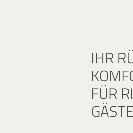
IHR R
KOMFO
FÜR R
GÄST