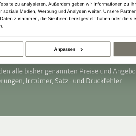
 30,00 €. Als Zahlungsmittel akzeptieren wir
Website zu analysieren. Außerdem geben wir Informationen zu I
-, Master- und Eurocard.
r soziale Medien, Werbung und Analysen weiter. Unsere Partner
 Daten zusammen, die Sie ihnen bereitgestellt haben oder die s
en Preise verstehen sich ab dem 20.03.2025
n.
 € Ortstaxe pro Person (ab 14 Jahren) und Ta
 Ort bezahlt.
Anpassen
ste: Dezember 2025. Mit Erscheinen dieser
rden alle bisher genannten Preise und Angebo
erungen, Irrtümer, Satz- und Druckfehler