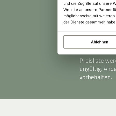
Tagessatz von
und die Zugriffe auf unsere 
Bargeld, Visa
Website an unsere Partner fü
möglicherweise mit weiteren
Die angegeben
der Dienste gesammelt habe
zuzüglich 3,00
Diese wird vor
Ablehnen
Stand Preisli
Preisliste we
ungültig. Änd
vorbehalten.