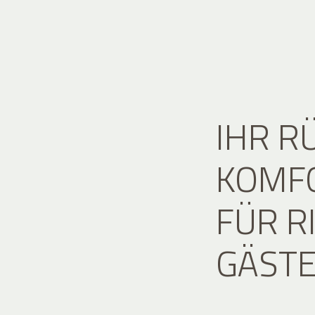
IHR R
KOMFO
FÜR R
GÄST