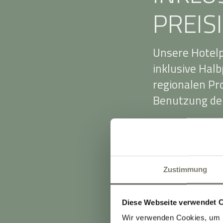
PREIS
Unsere Hotelp
inklusive Hal
regionalen P
Benutzung der
Die Preise ri
Zimmerkategor
Auslastung. Da
Zustimmung
Frühbucher vo
Die Preise be
Diese Webseite verwendet 
Einzelbelegun
Wir verwenden Cookies, um I