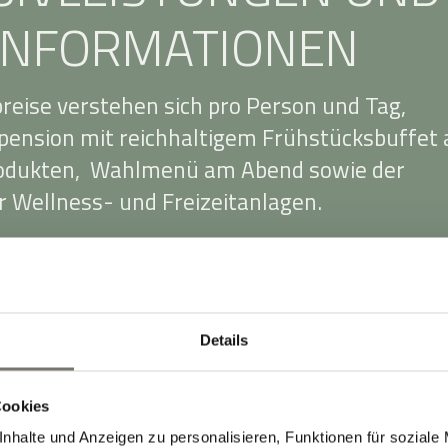
INFORMATIONEN
reise verstehen sich pro Person und Tag,
bpension mit reichhaltigem Frühstücksbuffet 
rodukten, Wahlmenü am Abend sowie der
 Wellness- und Freizeitanlagen.
chten sich nach den verschiedenen
ien, der Aufenthaltsdauer und der aktuelle
s flexible Preismodell ist vor allem für
Details
n Vorteil.
inhalten 10 % Mehrwertsteuer. Für die
Cookies
g im Doppelzimmer berechnen wir einen
nhalte und Anzeigen zu personalisieren, Funktionen für soziale