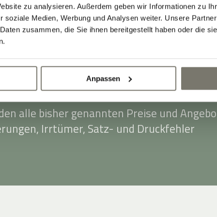
 30,00 €. Als Zahlungsmittel akzeptieren wir
Website zu analysieren. Außerdem geben wir Informationen zu I
-, Master- und Eurocard.
r soziale Medien, Werbung und Analysen weiter. Unsere Partner
 Daten zusammen, die Sie ihnen bereitgestellt haben oder die s
en Preise verstehen sich ab dem 20.03.2025
n.
 € Ortstaxe pro Person (ab 14 Jahren) und Ta
 Ort bezahlt.
Anpassen
ste: Dezember 2025. Mit Erscheinen dieser
rden alle bisher genannten Preise und Angebo
erungen, Irrtümer, Satz- und Druckfehler