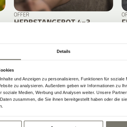
OFFER
O
HERBSTANGEBOT 4=3
F
8. NOVEMBER 2026 – 15. NOVEMBER 2026
4.
4 NÄCHTE PRO PERSON
ab
567,00 €
Details
DETAILS
Cookies
nhalte und Anzeigen zu personalisieren, Funktionen für soziale
Website zu analysieren. Außerdem geben wir Informationen zu I
r soziale Medien, Werbung und Analysen weiter. Unsere Partner
 Daten zusammen, die Sie ihnen bereitgestellt haben oder die s
n.