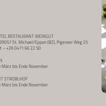
OTEL RESTAURANT WEINGUT
l, 39057 St. Michael/Eppan (BZ), Pigenoer Weg 25
t
–
+39 0471 66 22 50
N
e März bis Ende November
NT STROBLHOF
e März bis Ende November