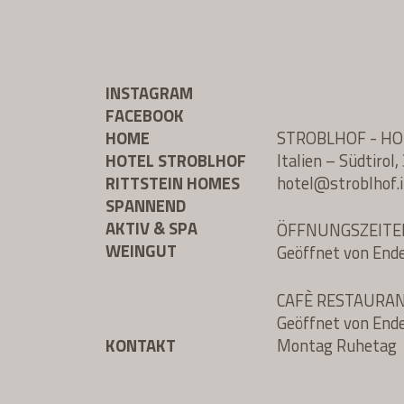
INSTAGRAM
FACEBOOK
HOME
STROBLHOF - H
HOTEL STROBLHOF
Italien – Südtiro
RITTSTEIN HOMES
hotel@
stroblhof.i
SPANNEND
AKTIV & SPA
ÖFFNUNGSZEITE
WEINGUT
Geöffnet von End
CAFÈ RESTAURA
Geöffnet von End
KONTAKT
Montag Ruhetag