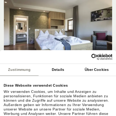
Zustimmung
Details
Über Cookies
DZ Typ C
⤡
ca. 34 m²
2 - 5 Personen
Diese Webseite verwendet Cookies
Wir verwenden Cookies, um Inhalte und Anzeigen zu
19.08.2026 - 21.08.2026 (2 Nächte)
personalisieren, Funktionen für soziale Medien anbieten zu
können und die Zugriffe auf unsere Website zu analysieren.
JETZT ANFRAGEN
Außerdem geben wir Informationen zu Ihrer Verwendung
unserer Website an unsere Partner für soziale Medien,
Werbung und Analysen weiter. Unsere Partner führen diese
BUCHEN