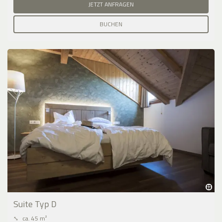
JETZT ANFRAGEN
BUCHEN
Suite Typ D
⤡
ca. 45 m²