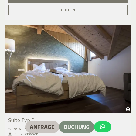
BUCHEN
Suite Typ D
ANFRAGE
BUCHUNG
⤡
ca. 45 m²
2 - 5 Personen