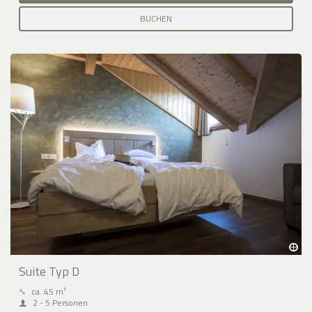
BUCHEN
Suite Typ D
⤡
ca. 45 m²
2 - 5 Personen