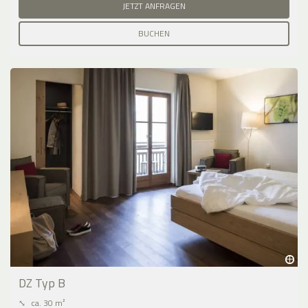
JETZT ANFRAGEN
BUCHEN
DZ Typ B
⤡
ca. 30 m²