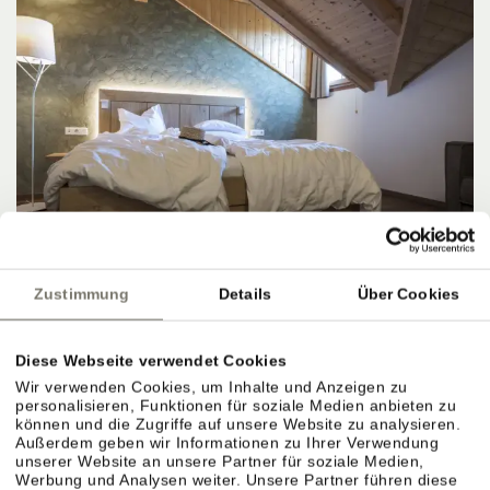
Zustimmung
Details
Über Cookies
Suite Typ D
⤡
ca. 45 m²
2 - 5 Personen
Diese Webseite verwendet Cookies
Wir verwenden Cookies, um Inhalte und Anzeigen zu
18.08.2026 - 19.08.2026 (1 Nacht)
personalisieren, Funktionen für soziale Medien anbieten zu
können und die Zugriffe auf unsere Website zu analysieren.
JETZT ANFRAGEN
Außerdem geben wir Informationen zu Ihrer Verwendung
unserer Website an unsere Partner für soziale Medien,
Werbung und Analysen weiter. Unsere Partner führen diese
BUCHEN