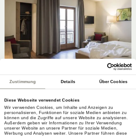
Zustimmung
Details
Über Cookies
DZ Typ B
⤡
ca. 30 m²
Diese Webseite verwendet Cookies
2 - 5 Personen
Wir verwenden Cookies, um Inhalte und Anzeigen zu
personalisieren, Funktionen für soziale Medien anbieten zu
22.08.2026 - 23.08.2026 (1 Nacht)
können und die Zugriffe auf unsere Website zu analysieren.
Außerdem geben wir Informationen zu Ihrer Verwendung
JETZT ANFRAGEN
unserer Website an unsere Partner für soziale Medien,
Werbung und Analysen weiter. Unsere Partner führen diese