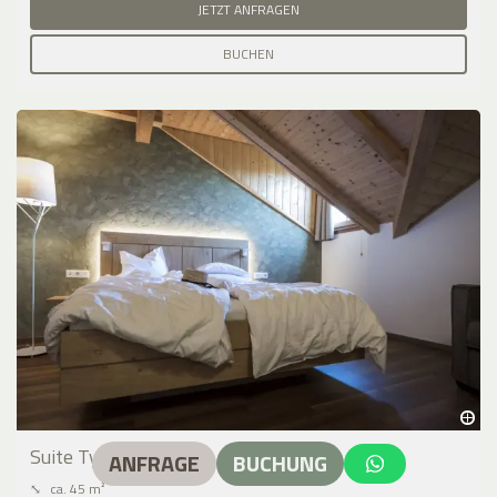
JETZT ANFRAGEN
BUCHEN
Suite Typ D
ANFRAGE
BUCHUNG
⤡
ca. 45 m²