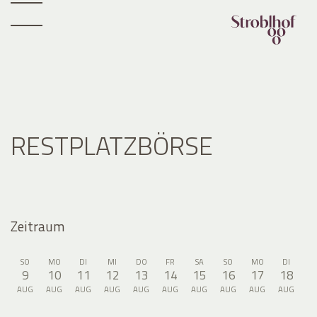
RESTPLATZBÖRSE
Zeitraum
SO
MO
DI
MI
DO
FR
SA
SO
MO
DI
9
10
11
12
13
14
15
16
17
18
AUG
AUG
AUG
AUG
AUG
AUG
AUG
AUG
AUG
AUG