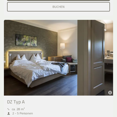
BUCHEN
DZ Typ A
⤡
ca. 28 m²
2 - 5 Personen