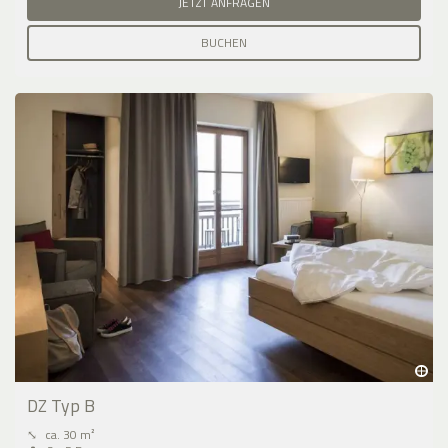
JETZT ANFRAGEN
BUCHEN
DZ Typ B
⤡
ca. 30 m²