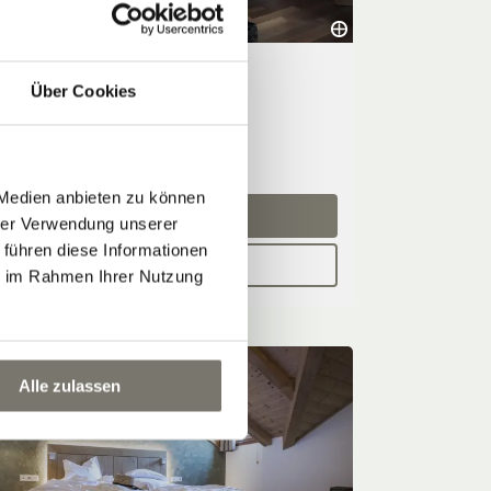
DZ Typ C
Über Cookies
⤡
ca. 34 m²
2 - 5 Personen
08.08.2026 - 10.08.2026 (2 Nächte)
 Medien anbieten zu können
JETZT ANFRAGEN
hrer Verwendung unserer
 führen diese Informationen
BUCHEN
ie im Rahmen Ihrer Nutzung
Alle zulassen