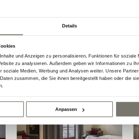
EZ Typ B
Details
1 Person
08.08.2026 - 09.08.2026 (1 Nacht)
Cookies
nhalte und Anzeigen zu personalisieren, Funktionen für soziale
JETZT ANFRAGEN
Website zu analysieren. Außerdem geben wir Informationen zu I
r soziale Medien, Werbung und Analysen weiter. Unsere Partner
BUCHEN
 Daten zusammen, die Sie ihnen bereitgestellt haben oder die s
n.
Anpassen