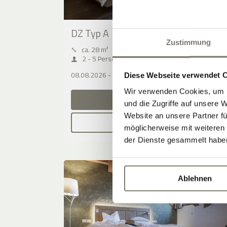
DZ Typ A
Zustimmung
⤡
ca. 28 m²
2 - 5 Personen
08.08.2026 - 09.08.2026 (1 Nacht)
Diese Webseite verwendet 
Wir verwenden Cookies, um I
JETZT ANFRAGEN
und die Zugriffe auf unsere 
Website an unsere Partner fü
BUCHEN
möglicherweise mit weiteren
der Dienste gesammelt habe
Ablehnen