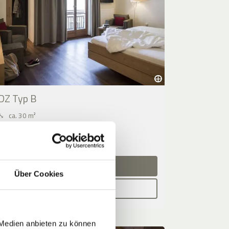
DZ Typ B
⤡
ca. 30 m²
2 - 5 Personen
13.08.2026 - 14.08.2026 (1 Nacht)
JETZT ANFRAGEN
Über Cookies
BUCHEN
 Medien anbieten zu können