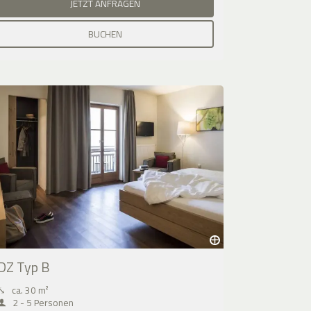
JETZT ANFRAGEN
BUCHEN
DZ Typ B
⤡
ca. 30 m²
2 - 5 Personen