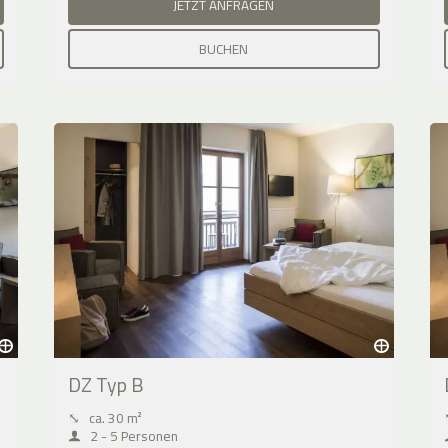
JETZT ANFRAGEN
BUCHEN
DZ Typ B
⤡
ca. 30 m²
2 - 5 Personen