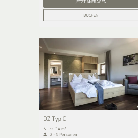
JETZT ANFRAGEN
BUCHEN
DZ Typ C
⤡
ca. 34 m²
2 - 5 Personen