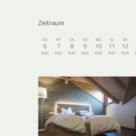
Zeitraum
DO
FR
SA
SO
MO
DI
MI
6
7
8
9
10
11
12
AUG
AUG
AUG
AUG
AUG
AUG
AUG