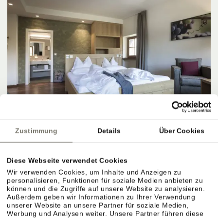
Zustimmung
Details
Über Cookies
DZ Typ C
⤡
ca. 34 m²
2 - 5 Personen
Diese Webseite verwendet Cookies
Wir verwenden Cookies, um Inhalte und Anzeigen zu
19.08.2026 - 21.08.2026 (2 Nächte)
personalisieren, Funktionen für soziale Medien anbieten zu
können und die Zugriffe auf unsere Website zu analysieren.
JETZT ANFRAGEN
Außerdem geben wir Informationen zu Ihrer Verwendung
unserer Website an unsere Partner für soziale Medien,
Werbung und Analysen weiter. Unsere Partner führen diese
BUCHEN