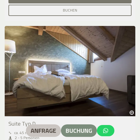
BUCHEN
Suite Typ D
ANFRAGE
BUCHUNG
⤡
ca. 45 m²
2 - 5 Personen