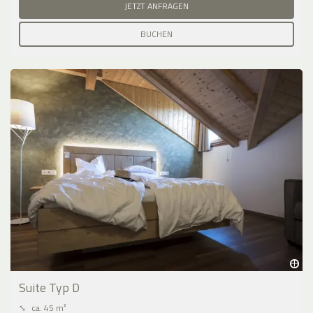
JETZT ANFRAGEN
BUCHEN
Suite Typ D
⤡
ca. 45 m²