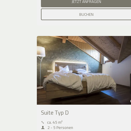
JETZT ANFRAGEN
BUCHEN
Suite Typ D
⤡
ca. 45 m²
2 - 5 Personen