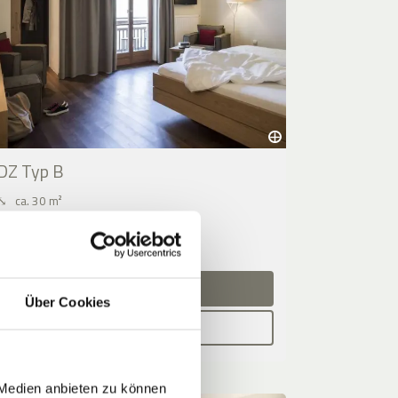
DZ Typ B
⤡
ca. 30 m²
2 - 5 Personen
12.08.2026 - 13.08.2026 (1 Nacht)
JETZT ANFRAGEN
Über Cookies
BUCHEN
 Medien anbieten zu können