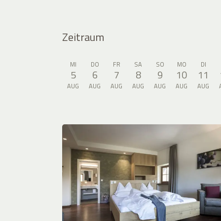
Zeitraum
MI
DO
FR
SA
SO
MO
DI
5
6
7
8
9
10
11
AUG
AUG
AUG
AUG
AUG
AUG
AUG