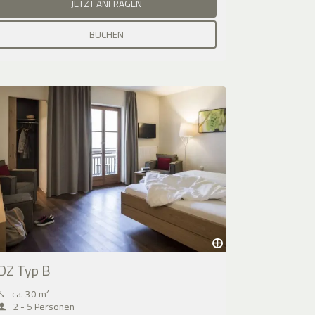
JETZT ANFRAGEN
BUCHEN
DZ Typ B
⤡
ca. 30 m²
2 - 5 Personen