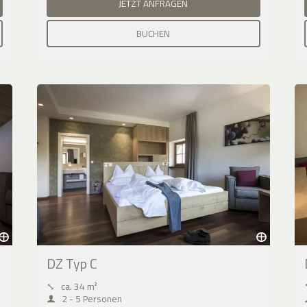
JETZT ANFRAGEN
BUCHEN
DZ Typ C
⤡
ca. 34 m²
2 - 5 Personen