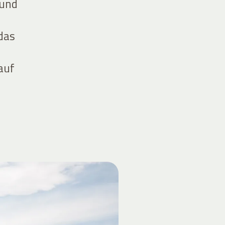
 und
das
auf