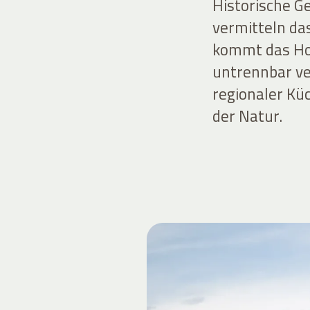
Historische G
vermitteln das
kommt das Ho
untrennbar ve
regionaler Kü
der Natur.